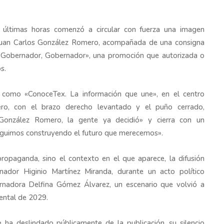
s últimas horas comenzó a circular con fuerza una imagen
, Juan Carlos González Romero, acompañada de una consigna
: «Gobernador, Gobernador», una promoción que autorizada o
s.
a como «ConoceTex. La información que une», en el centro
ro, con el brazo derecho levantado y el puño cerrado,
González Romero, la gente ya decidió» y cierra con un
Seguimos construyendo el futuro que merecemos».
ropaganda, sino el contexto en el que aparece, la difusión
nador Higinio Martínez Miranda, durante un acto político
rnadora Delfina Gómez Álvarez, un escenario que volvió a
ental de 2029.
 ha deslindado públicamente de la publicación, su silencio