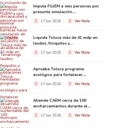
Imputa FGJEM a seis personas por
presunta simulación....
17 Jun 2026
Ver Nota
Liquida Toluca más de 41 mdp en
laudos, finiquitos y....
17 Jun 2026
Ver Nota
Aprueba Toluca programa
ecológico para fortalecer....
17 Jun 2026
Ver Nota
Atiende CAEM cerca de 100
encharcamientos durante el....
17 Jun 2026
Ver Nota