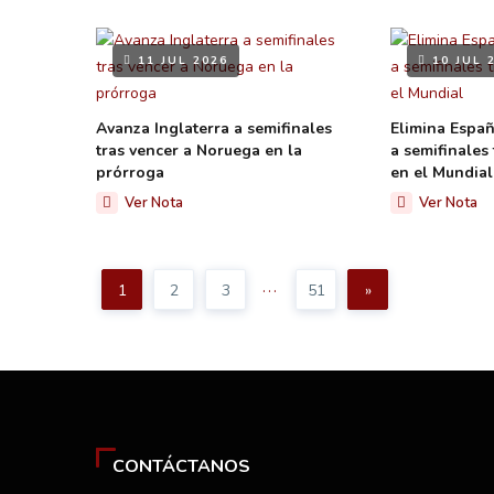
11 JUL 2026
10 JUL 
Avanza Inglaterra a semifinales
Elimina Españ
tras vencer a Noruega en la
a semifinales 
prórroga
en el Mundial
Ver Nota
Ver Nota
...
1
2
3
51
»
CONTÁCTANOS