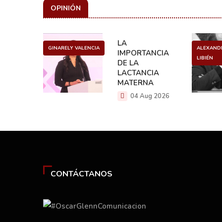
OPINIÓN
ULO
LA
GINARELY VALENCIA
ALEXAND
O DE UN
IMPORTANCIA
LIBIÉN
NCER
DE LA
LACTANCIA
g 2026
MATERNA
04 Aug 2026
CONTÁCTANOS