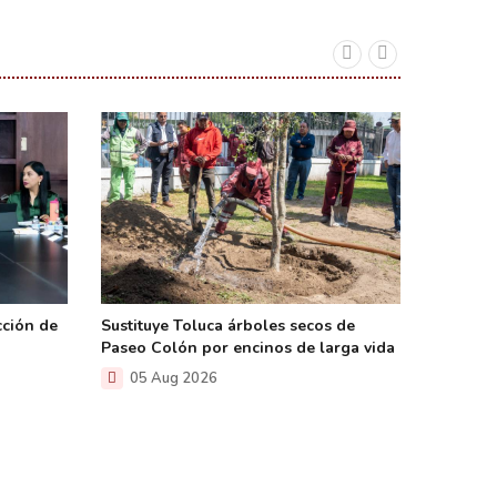
cción de
Sustituye Toluca árboles secos de
Demuele
Paseo Colón por encinos de larga vida
liberan 
05 Aug 2026
05 A