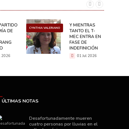
ARTIDO:
Y MIENTRAS
CYNTHIA VALERIANO
DANIEL 
ÍA DE
TANTO EL T-
MEC ENTRA EN
RANG
FASE DE
CO
INDEFINICIÓN
l 2026
01 Jul 2026
ÚLTIMAS NOTAS
Desafortunadamente mueren
cuatro personas por lluvias en el