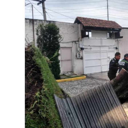
retos en el ejercicio de sus
Y salió la propuesta de Reforma E
lítico-electorales
la Presidenta Sheinba