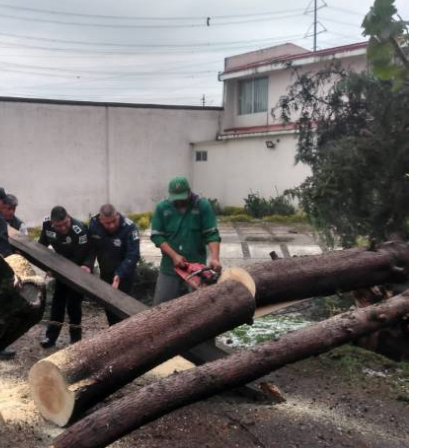
lectoral de
Informa el gobierno federal cómo fue el
um
operativo de captura de "El Mencho" y sus
reacciones en Jalisco