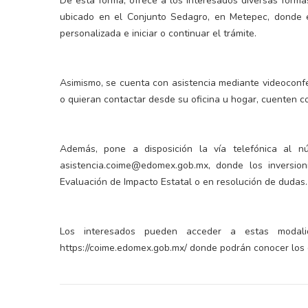
De esta forma, ofrece a los interesados diversas formas
ubicado en el Conjunto Sedagro, en Metepec, donde el
personalizada e iniciar o continuar el trámite.
Asimismo, se cuenta con asistencia mediante videoconfe
o quieran contactar desde su oficina u hogar, cuenten c
Además, pone a disposición la vía telefónica al n
asistencia.coime@edomex.gob.mx, donde los inversion
Evaluación de Impacto Estatal o en resolución de dudas.
Los interesados pueden acceder a estas modali
https://coime.edomex.gob.mx/ donde podrán conocer los d