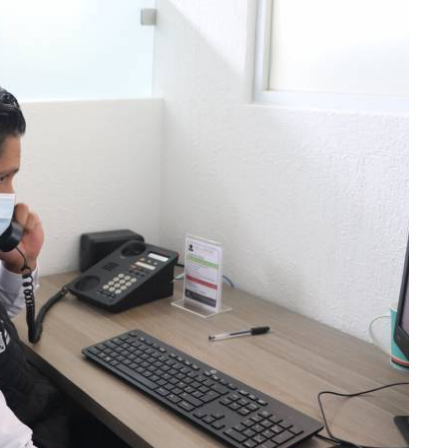
lectoral de
Informa el gobierno federal cómo fue el
um
operativo de captura de "El Mencho" y sus
reacciones en Jalisco