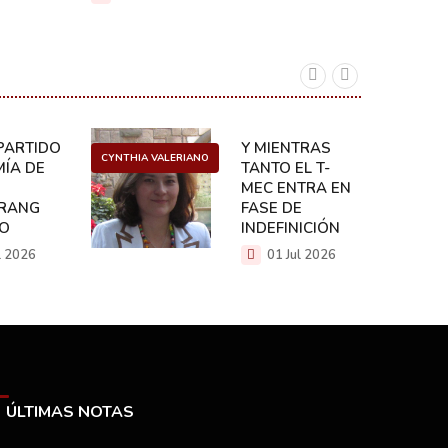
ARTIDO:
Y MIENTRAS
CYNTHIA VALERIANO
DANIEL 
ÍA DE
TANTO EL T-
MEC ENTRA EN
RANG
FASE DE
CO
INDEFINICIÓN
l 2026
01 Jul 2026
ÚLTIMAS NOTAS