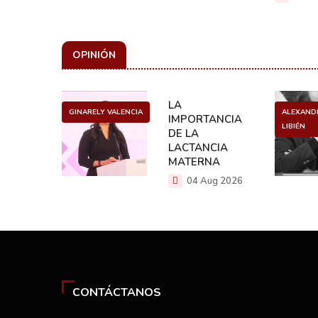
OPINIÓN
ULO
LA
GINARELY VALENCIA
ALEXAND
O DE UN
IMPORTANCIA
LIBIÉN
NCER
DE LA
LACTANCIA
g 2026
MATERNA
04 Aug 2026
CONTÁCTANOS