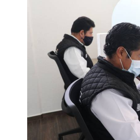
retos en el ejercicio de sus
Y salió la propuesta de Reforma E
lítico-electorales
la Presidenta Sheinba