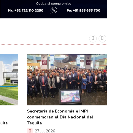
Secretaría de Economía e IMPI
Incluye 
conmemoran el Día Nacional del
con aran
uita
Tequila
el traba
27 Jul 2026
23 Ju