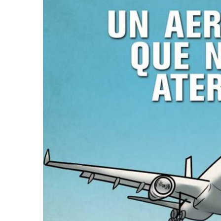
retos en el ejercicio de sus
Y salió la propuesta de Reforma E
lítico-electorales
la Presidenta Sheinba