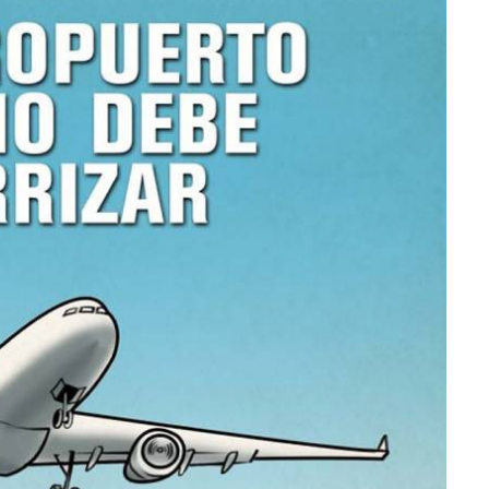
lectoral de
Informa el gobierno federal cómo fue el
um
operativo de captura de "El Mencho" y sus
reacciones en Jalisco