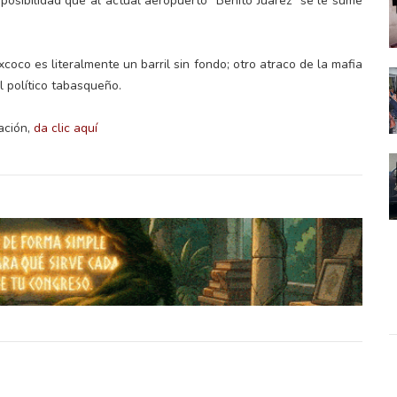
posibilidad que al actual aeropuerto "Benito Juárez" se le sume
oco es literalmente un barril sin fondo; otro atraco de la mafia
l político tabasqueño.
ación,
da clic aquí