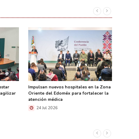
estar
Impulsan nuevos hospitales en la Zona
Sostiene
agilizar
Oriente del Edoméx para fortalecer la
del SNT
atención médica
docente
24 Jul 2026
23 Ju