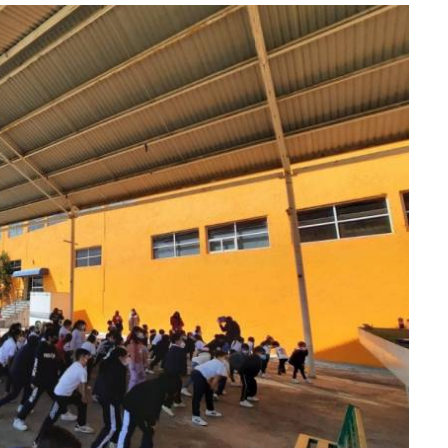
lectoral de
Informa el gobierno federal cómo fue el
um
operativo de captura de "El Mencho" y sus
reacciones en Jalisco