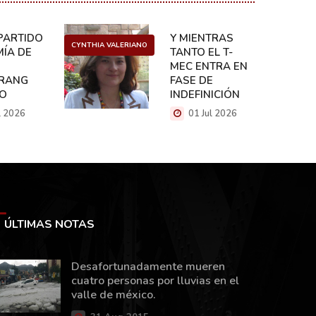
ARTIDO:
Y MIENTRAS
CYNTHIA VALERIANO
DANIEL 
ÍA DE
TANTO EL T-
MEC ENTRA EN
RANG
FASE DE
CO
INDEFINICIÓN
l 2026
01 Jul 2026
ÚLTIMAS NOTAS
Desafortunadamente mueren
cuatro personas por lluvias en el
valle de méxico.