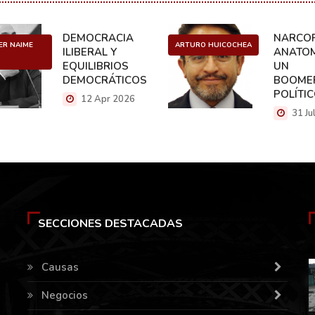
DEMOCRACIA
NARCOP
ER NAIME
ARTURO HUICOCHEA
ILIBERAL Y
ANATOM
EQUILIBRIOS
UN
DEMOCRÁTICOS
BOOME
POLÍTI
12 Apr 2026
31 Ju
SECCIONES DESTACADAS
Causas
Negocios