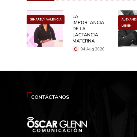
ULO
LA
GINARELY VALENCIA
ALEXAND
O DE UN
IMPORTANCIA
LIBIÉN
NCER
DE LA
LACTANCIA
g 2026
MATERNA
04 Aug 2026
CONTÁCTANOS