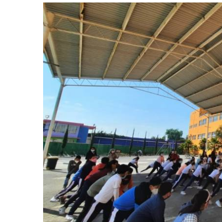
retos en el ejercicio de sus
Y salió la propuesta de Reforma E
lítico-electorales
la Presidenta Sheinba