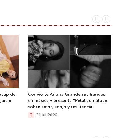
oclip de
Convierte Ariana Grande sus heridas
Decide 
 juicio
en música y presenta “Petal”, un álbum
nominac
sobre amor, enojo y resiliencia
29 Ju
31 Jul 2026