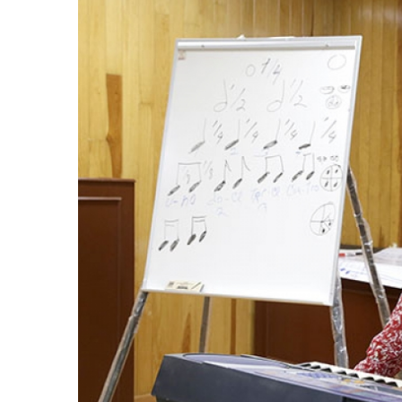
retos en el ejercicio de sus
Y salió la propuesta de Reforma E
lítico-electorales
la Presidenta Sheinba