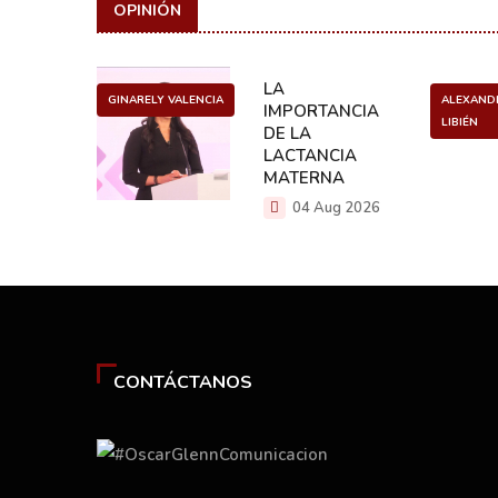
OPINIÓN
ULO
LA
GINARELY VALENCIA
ALEXAND
O DE UN
IMPORTANCIA
LIBIÉN
NCER
DE LA
LACTANCIA
g 2026
MATERNA
04 Aug 2026
CONTÁCTANOS