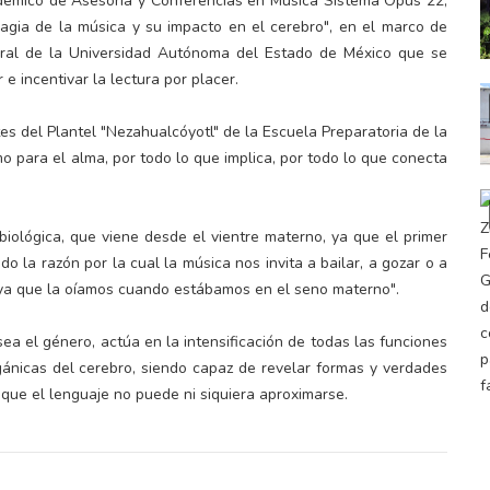
cadémico de Asesoría y Conferencias en Música Sistema Opus 22,
magia de la música y su impacto en el cerebro", en el marco de
tural de la Universidad Autónoma del Estado de México que se
e incentivar la lectura por placer.
tes del Plantel "Nezahualcóyotl" de la Escuela Preparatoria de la
 para el alma, por todo lo que implica, por todo lo que conecta
biológica, que viene desde el vientre materno, ya que el primer
o la razón por la cual la música nos invita a bailar, a gozar o a
 ya que la oíamos cuando estábamos en el seno materno".
ea el género, actúa en la intensificación de todas las funciones
rgánicas del cerebro, siendo capaz de revelar formas y verdades
 que el lenguaje no puede ni siquiera aproximarse.