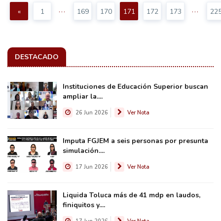
...
...
«
1
169
170
171
172
173
22
DESTACADO
Instituciones de Educación Superior buscan
ampliar la....
26 Jun 2026
Ver Nota
Imputa FGJEM a seis personas por presunta
simulación....
17 Jun 2026
Ver Nota
Liquida Toluca más de 41 mdp en laudos,
finiquitos y....