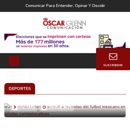
Comunicar Para Entender, Opinar Y Decidir
SUSCRIBEME
Inmortaliza Lotería Nacional a leyendas del
futbol mexicano en billetes
DEPORTES
conmemorativos
Ver Nota
04 Aug 2026