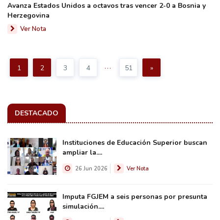
Avanza Estados Unidos a octavos tras vencer 2-0 a Bosnia y
Herzegovina
Ver Nota
...
1
2
3
4
51
»
DESTACADO
Instituciones de Educación Superior buscan
ampliar la....
26 Jun 2026
Ver Nota
Imputa FGJEM a seis personas por presunta
simulación....