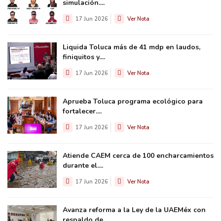
simulación....
17 Jun 2026
Ver Nota
Liquida Toluca más de 41 mdp en laudos,
finiquitos y....
17 Jun 2026
Ver Nota
Aprueba Toluca programa ecológico para
fortalecer....
17 Jun 2026
Ver Nota
Atiende CAEM cerca de 100 encharcamientos
durante el....
17 Jun 2026
Ver Nota
Avanza reforma a la Ley de la UAEMéx con
respaldo de....