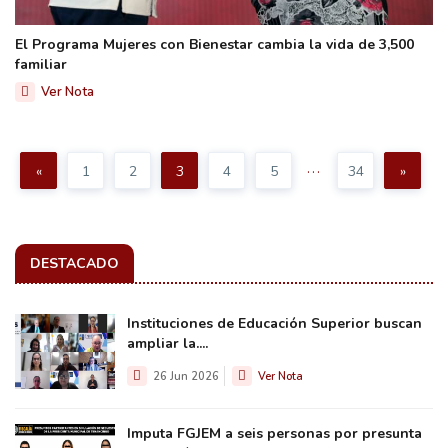
El Programa Mujeres con Bienestar cambia la vida de 3,500
familiar
Ver Nota
...
«
1
2
3
4
5
34
»
DESTACADO
Instituciones de Educación Superior buscan
ampliar la....
26 Jun 2026
Ver Nota
Imputa FGJEM a seis personas por presunta