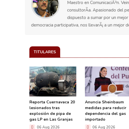
Maestro en ComunicaciÃ³n. Vein
consultorÃ­a. Apasionado del pe
dispuesto a sumar por un mejor e
democracia participativa, nos llevarÃ¡ a un mejor d
TITULARES
uca dos
Reporta Cuernavaca 20
Anuncia Sheinbaum
bados y
lesionados tras
medidas para reducir
s personas
explosión de pipa de
dependencia del gas
gas LP en Las Granjas
importado
26
06 Aug 2026
06 Aug 2026