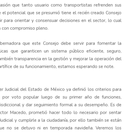
asión que tanto usuario como transportistas refrenden sus
el potencial que se presumió tiene el recién creado Consejo
 para orientar y consensuar decisiones en el sector, lo cual
ba con compromiso pleno.
bernadora que este Consejo debe servir para fomentar la
blicas que garanticen un sistema público eficiente, seguro,
también transparencia en la gestión y mejorar la operación del
l artífice de su funcionamiento, estamos esperando se note.
er Judicial del Estado de México ya definió los criterios para
s por voto popular luego de su primer año de funciones,
risdiccional y dar seguimiento formal a su desempeño. Es de
éctor Macedo, prometió hacer todo lo necesario por sentar
dicial y cumplirle a la ciudadanía, por ello también se están
que no se detuvo ni en temporada navideña. Veremos los