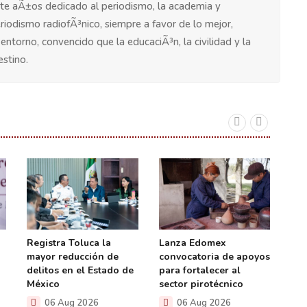
te aÃ±os dedicado al periodismo, la academia y
riodismo radiofÃ³nico, siempre a favor de lo mejor,
ntorno, convencido que la educaciÃ³n, la civilidad y la
estino.
Des
Registra Toluca la
Lanza Edomex
par
mayor reducción de
convocatoria de apoyos
muj
delitos en el Estado de
para fortalecer al
de 
México
sector pirotécnico
urb
06 Aug 2026
06 Aug 2026