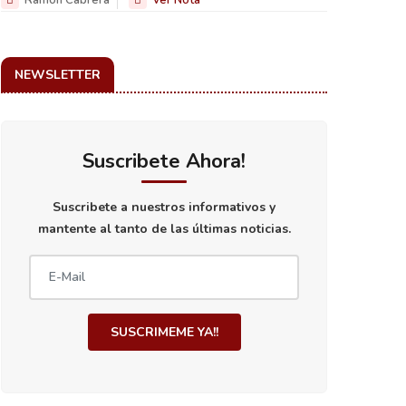
NEWSLETTER
Suscribete Ahora!
Suscribete a nuestros informativos y
mantente al tanto de las últimas noticias.
taca Edomex
Recupera Toluca dos
Reporta Cue
ticipación de
SUSCRIMEME YA!!
vehículos robados y
lesionados t
eres en proyectos
asegura a dos personas
explosión de
infraestructura
gas LP en La
06 Aug 2026
ana
06 Aug 2