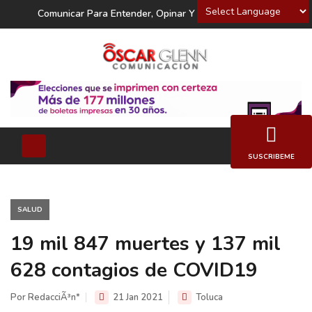
Powered by
Comunicar Para Entender, Opinar Y Decidir
SUSCRIBEME
SALUD
19 mil 847 muertes y 137 mil
628 contagios de COVID19
Por RedacciÃ³n*
21 Jan 2021
Toluca