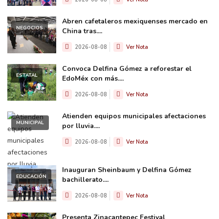
Abren cafetaleros mexiquenses mercado en
NEGOCIOS
China tras....
2026-08-08
Ver Nota
Convoca Delfina Gómez a reforestar el
ESTATAL
EdoMéx con más....
2026-08-08
Ver Nota
Atienden equipos municipales afectaciones
MUNICIPAL
por lluvia....
2026-08-08
Ver Nota
Inauguran Sheinbaum y Delfina Gómez
EDUCACIÓN
bachillerato....
2026-08-08
Ver Nota
Presenta Zinacantepec Festival