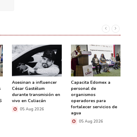
Asesinan a influencer
Capacita Edomex a
Con
s
César Gastélum
personal de
Jor
durante transmisión en
organismos
Ref
6
vivo en Culiacán
operadores para
de 
fortalecer servicios de
de 
05 Aug 2026
agua
05 Aug 2026