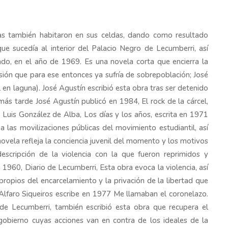
tas también habitaron en sus celdas, dando como resultado
e sucedía al interior del Palacio Negro de Lecumberri, así
do, en el año de 1969. Es una novela corta que encierra la
risión que para ese entonces ya sufría de sobrepoblación; José
 en laguna). José Agustín escribió esta obra tras ser detenido
ás tarde José Agustín publicó en 1984, El rock de la cárcel,
; Luis González de Alba, Los días y los años, escrita en 1971
a las movilizaciones públicas del movimiento estudiantil, así
novela refleja la conciencia juvenil del momento y los motivos
descripción de la violencia con la que fueron reprimidos y
1960, Diario de Lecumberri, Esta obra evoca la violencia, así
 propios del encarcelamiento y la privación de la libertad que
Alfaro Siqueiros escribe en 1977 Me llamaban el coronelazo.
 de Lecumberri, también escribió esta obra que recupera el
un gobierno cuyas acciones van en contra de los ideales de la