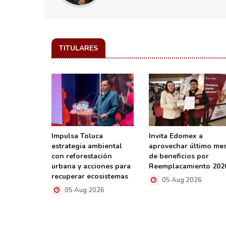
TITULARES
AR la 13ª
Impulsa Toluca
Invita Edomex a
isco con
estrategia ambiental
aprovechar último me
cultura y
con reforestación
de beneficios por
amiliares
urbana y acciones para
Reemplacamiento 202
recuperar ecosistemas
26
05 Aug 2026
05 Aug 2026