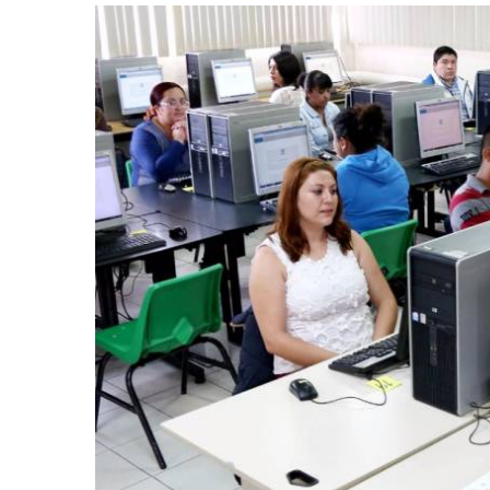
retos en el ejercicio de sus
Y salió la propuesta de Reforma E
lítico-electorales
la Presidenta Sheinba