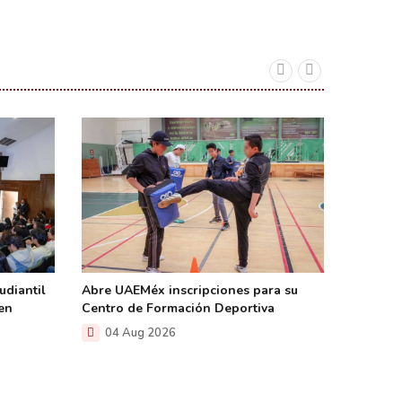
udiantil
Abre UAEMéx inscripciones para su
Publica
en
Centro de Formación Deportiva
Examen 
ingreso 
04 Aug 2026
04 A