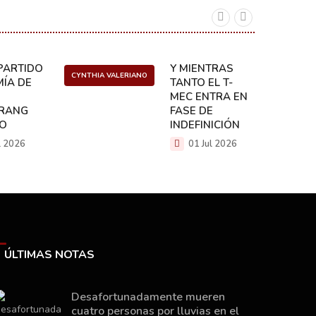
ARTIDO:
Y MIENTRAS
CYNTHIA VALERIANO
DANIEL 
ÍA DE
TANTO EL T-
MEC ENTRA EN
RANG
FASE DE
CO
INDEFINICIÓN
l 2026
01 Jul 2026
ÚLTIMAS NOTAS
Desafortunadamente mueren
cuatro personas por lluvias en el