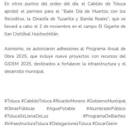
En otros puntos del orden del día, el Cabildo de Toluca
aprobó el permiso para el “Baile Día de Muertos con los
Recoditos, la Dinastía de Tuzantla y Banda Reales”, que se
llevará a cabo el 2 de noviembre en el campo El Gigante de
San Cristóbal Huichochitlán.
Asimismo, se autorizaron adhesiones al Programa Anual de
Obra 2025, que incluye nueve proyectos con recursos del
GIDEM 2025, destinados a fortalecer la infraestructura y el
desarrollo municipal.
#Toluca #CabildoToluca #RicardoMoreno #GobiernoMunicipal
#ObrasPúblicas #AguaPotable #AlumbradoPúblico
#TolucaSeLlenaDeLuz #ProgramaDeBacheo
#InfraestructuraToluca #DelegacionesToluca #OscarGlenn