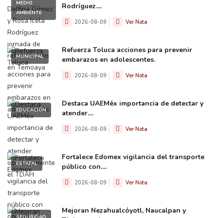
MEDIO
Rodríguez....
AMBIENTE
2026-08-09
Ver Nota
Refuerza Toluca acciones para prevenir
MUNICIPAL
embarazos en adolescentes.
2026-08-09
Ver Nota
Destaca UAEMéx importancia de detectar y
EDUCACIÓN
atender....
2026-08-09
Ver Nota
Fortalece Edomex vigilancia del transporte
ESTATAL
público con....
2026-08-09
Ver Nota
Mejoran Nezahualcóyotl, Naucalpan y
SEGURIDAD