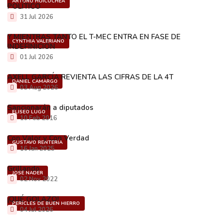
ARTURO HUICOCHEA
POLÍTICO
31 Jul 2026
Y MIENTRAS TANTO EL T-MEC ENTRA EN FASE DE
CYNTHIA VALERIANO
INDEFINICIÓN
01 Jul 2026
AXELL GARCÍA REVIENTA LAS CIFRAS DE LA 4T
DANIEL CAMARGO
03 Aug 2026
Sancionarán a diputados
ELISEO LUGO
10 Feb 2016
Con Valor y Con Verdad
GUSTAVO RENTERÍA
16 Jan 2025
Grillando
JOSÉ NADER
02 Nov 2022
¡QUÉ GOLAZO!
PERÍCLES DE BUEN HIERRO
04 Jul 2026