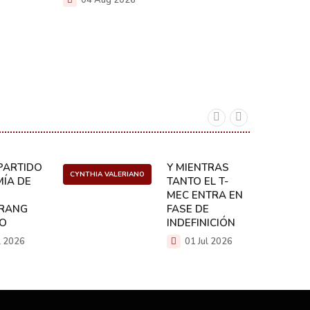
acciones
inmediat
gusano 
naciona
04 A
ARTIDO:
Y MIENTRAS
CYNTHIA VALERIANO
DANIEL 
ÍA DE
TANTO EL T-
MEC ENTRA EN
RANG
FASE DE
CO
INDEFINICIÓN
l 2026
01 Jul 2026