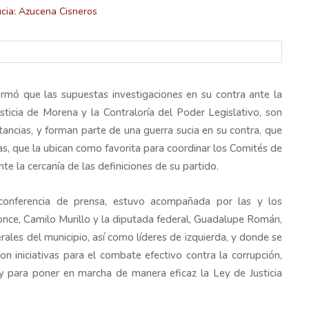
rmó que las supuestas investigaciones en su contra ante la
sticia de Morena y la Contraloría del Poder Legislativo, son
tancias, y forman parte de una guerra sucia en su contra, que
tas, que la ubican como favorita para coordinar los Comités de
lectoral de
Informa el gobierno federal cómo fue el
e la cercanía de las definiciones de su partido.
um
operativo de captura de "El Mencho" y sus
reacciones en Jalisco
 conferencia de prensa, estuvo acompañada por las y los
Ponce, Camilo Murillo y la diputada federal, Guadalupe Román,
ales del municipio, así como líderes de izquierda, y donde se
on iniciativas para el combate efectivo contra la corrupción,
 y para poner en marcha de manera eficaz la Ley de Justicia