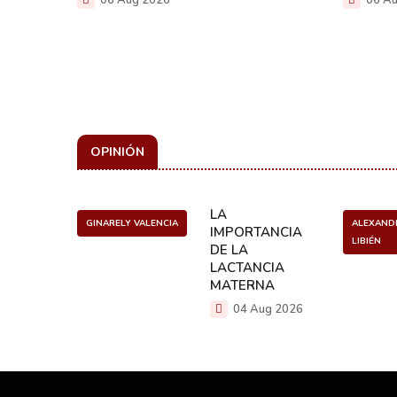
OPINIÓN
ULO
LA
GINARELY VALENCIA
ALEXAND
O DE UN
IMPORTANCIA
LIBIÉN
NCER
DE LA
LACTANCIA
g 2026
MATERNA
04 Aug 2026