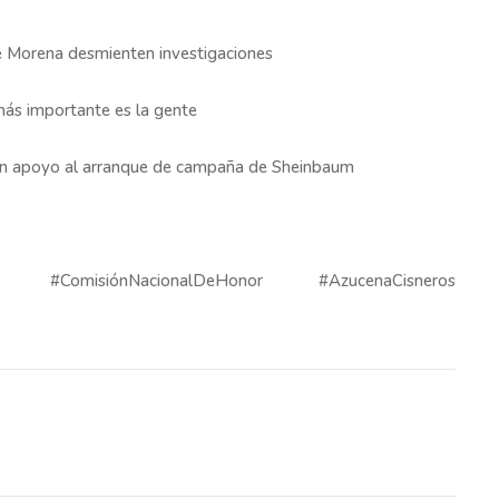
de Morena desmienten investigaciones
 más importante es la gente
 en apoyo al arranque de campaña de Sheinbaum
#ComisiónNacionalDeHonor #AzucenaCisneros