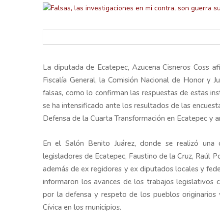
La diputada de Ecatepec, Azucena Cisneros Coss afi
Fiscalía General, la Comisión Nacional de Honor y Ju
falsas, como lo confirman las respuestas de estas ins
se ha intensificado ante los resultados de las encues
retos en el ejercicio de sus
Y salió la propuesta de Reforma E
Defensa de la Cuarta Transformación en Ecatepec y ant
lítico-electorales
la Presidenta Sheinba
En el Salón Benito Juárez, donde se realizó una
legisladores de Ecatepec, Faustino de la Cruz, Raúl 
además de ex regidores y ex diputados locales y feder
informaron los avances de los trabajos legislativos c
por la defensa y respeto de los pueblos originarios
Cívica en los municipios.