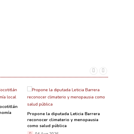
ocotitlán
onomía
Propone la diputada Leticia Barrera
reconocer climaterio y menopausia
como salud pública
La diput
04 Aug 2026