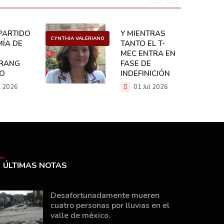
ARTIDO:
Y MIENTRAS
CYNTHIA VALERIANO
DANIEL 
ÍA DE
TANTO EL T-
MEC ENTRA EN
RANG
FASE DE
CO
INDEFINICIÓN
l 2026
01 Jul 2026
ÚLTIMAS NOTAS
Desafortunadamente mueren
cuatro personas por lluvias en el
valle de méxico.