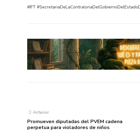
#IFT #SecretariaDeLaContraloriaDelGobiernoDelEstad
Anterior
Promueven diputadas del PVEM cadena
perpetua para violadores de niños