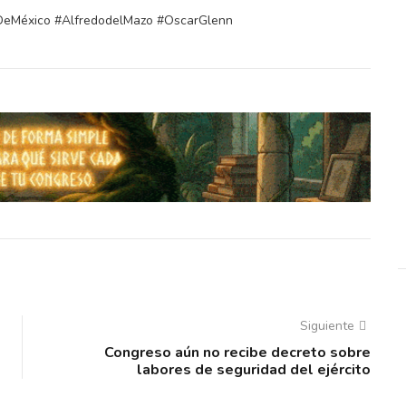
oDeMéxico #AlfredodelMazo #OscarGlenn
Siguiente
Congreso aún no recibe decreto sobre
labores de seguridad del ejército