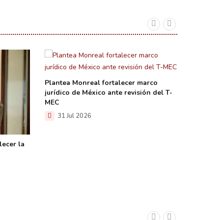
Plantea Monreal fortalecer marco
jurídico de México ante revisión del T-
MEC
31 Jul 2026
lecer la
Propone
víctimas
desastr
31 Ju