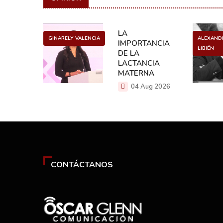
SURA
LA
GINARELY VALENCIA
ALEXAND
DER
IMPORTANCIA
LIBIÉN
DE LA
 2026
LACTANCIA
MATERNA
04 Aug 2026
CONTÁCTANOS