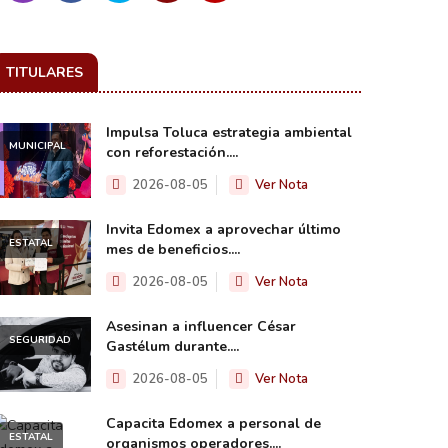
TITULARES
Impulsa Toluca estrategia ambiental
MUNICIPAL
con reforestación....
2026-08-05
Ver Nota
Invita Edomex a aprovechar último
ESTATAL
mes de beneficios....
2026-08-05
Ver Nota
Asesinan a influencer César
SEGURIDAD
Gastélum durante....
2026-08-05
Ver Nota
Capacita Edomex a personal de
ESTATAL
organismos operadores....