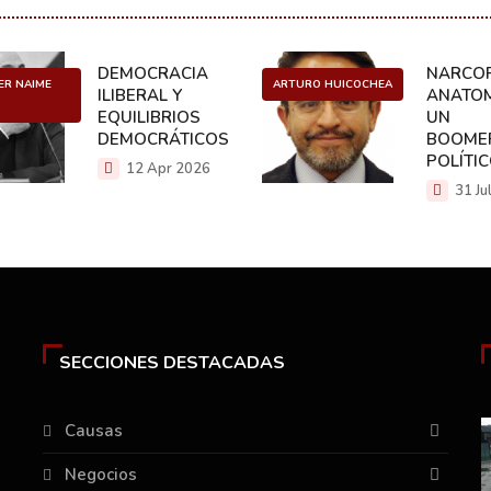
DEMOCRACIA
NARCOP
ER NAIME
ARTURO HUICOCHEA
ILIBERAL Y
ANATOM
EQUILIBRIOS
UN
DEMOCRÁTICOS
BOOME
POLÍTI
12 Apr 2026
31 Ju
SECCIONES DESTACADAS
Causas
Negocios