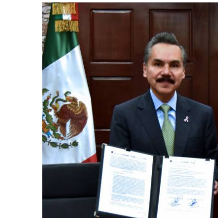
retos en el ejercicio de sus
Y salió la propuesta de Reforma E
lítico-electorales
la Presidenta Sheinba