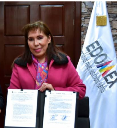
lectoral de
Informa el gobierno federal cómo fue el
um
operativo de captura de "El Mencho" y sus
reacciones en Jalisco