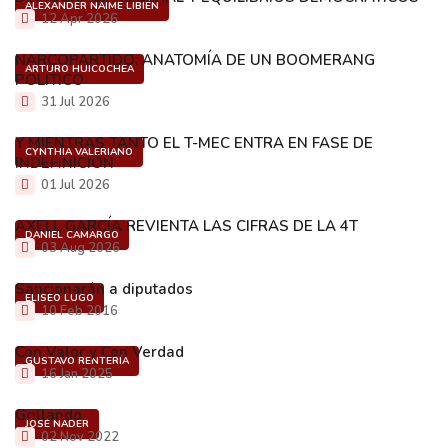
ALEXANDER NAIME LIBIÉN
12 Apr 2026
NARCOPARTIDO: ANATOMÍA DE UN BOOMERANG
ARTURO HUICOCHEA
POLÍTICO
31 Jul 2026
Y MIENTRAS TANTO EL T-MEC ENTRA EN FASE DE
CYNTHIA VALERIANO
INDEFINICIÓN
01 Jul 2026
AXELL GARCÍA REVIENTA LAS CIFRAS DE LA 4T
DANIEL CAMARGO
03 Aug 2026
Sancionarán a diputados
ELISEO LUGO
10 Feb 2016
Con Valor y Con Verdad
GUSTAVO RENTERÍA
16 Jan 2025
Grillando
JOSÉ NADER
02 Nov 2022