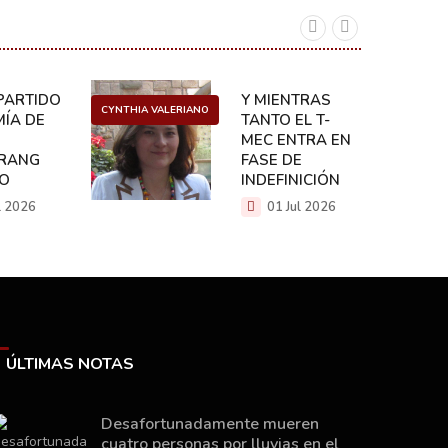
ARTIDO:
Y MIENTRAS
CYNTHIA VALERIANO
DANIEL 
ÍA DE
TANTO EL T-
MEC ENTRA EN
RANG
FASE DE
CO
INDEFINICIÓN
l 2026
01 Jul 2026
ÚLTIMAS NOTAS
Desafortunadamente mueren
cuatro personas por lluvias en el