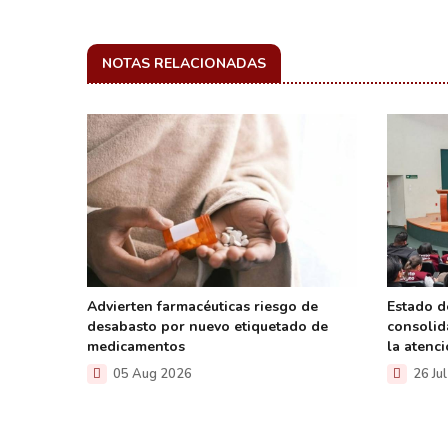
NOTAS RELACIONADAS
revenir
Advierten farmacéuticas riesgo de
Estado d
desabasto por nuevo etiquetado de
consolid
ar
medicamentos
la atenc
05 Aug 2026
26 Ju