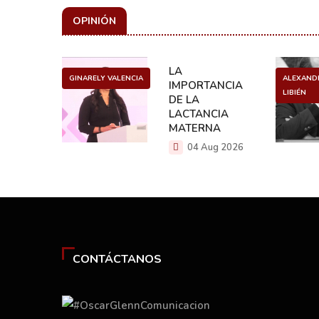
OPINIÓN
ULO
LA
GINARELY VALENCIA
ALEXAND
O DE UN
IMPORTANCIA
LIBIÉN
NCER
DE LA
LACTANCIA
g 2026
MATERNA
04 Aug 2026
CONTÁCTANOS