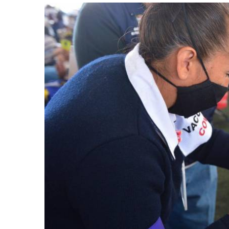
retos en el ejercicio de sus
Y salió la propuesta de Reforma E
lítico-electorales
la Presidenta Sheinba