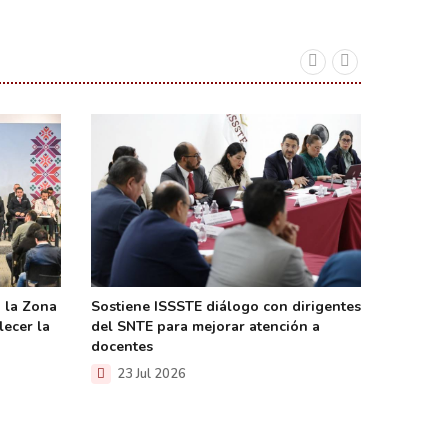
 la Zona
Sostiene ISSSTE diálogo con dirigentes
Descart
lecer la
del SNTE para mejorar atención a
contamin
docentes
sanitari
23 Jul 2026
23 Ju