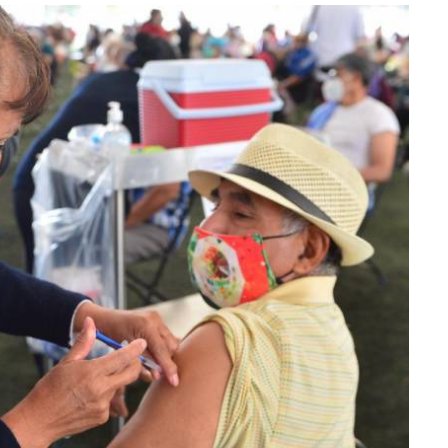
lectoral de
Informa el gobierno federal cómo fue el
um
operativo de captura de "El Mencho" y sus
reacciones en Jalisco