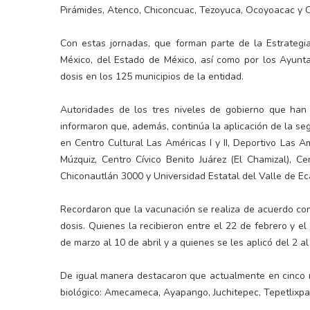
Pirámides, Atenco, Chiconcuac, Tezoyuca, Ocoyoacac y 
Con estas jornadas, que forman parte de la Estrateg
México, del Estado de México, así como por los Ayunta
dosis en los 125 municipios de la entidad.
Autoridades de los tres niveles de gobierno que han 
informaron que, además, continúa la aplicación de la 
en Centro Cultural Las Américas I y II, Deportivo Las A
Múzquiz, Centro Cívico Benito Juárez (El Chamizal), C
Chiconautlán 3000 y Universidad Estatal del Valle de E
Recordaron que la vacunación se realiza de acuerdo con
dosis. Quienes la recibieron entre el 22 de febrero y e
de marzo al 10 de abril y a quienes se les aplicó del 2 a
De igual manera destacaron que actualmente en cinco m
biológico: Amecameca, Ayapango, Juchitepec, Tepetlixpa