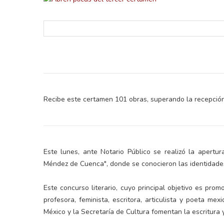
Recibe este certamen 101 obras, superando la recepción
retos en el ejercicio de sus
Y salió la propuesta de Reforma E
lítico-electorales
la Presidenta Sheinba
Este lunes, ante Notario Público se realizó la apertur
Méndez de Cuenca", donde se conocieron las identidades
Este concurso literario, cuyo principal objetivo es pro
profesora, feminista, escritora, articulista y poeta m
México y la Secretaría de Cultura fomentan la escritura y