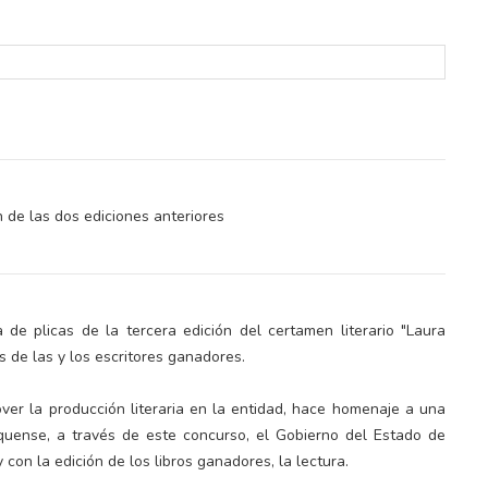
 de las dos ediciones anteriores
lectoral de
Informa el gobierno federal cómo fue el
um
operativo de captura de "El Mencho" y sus
reacciones en Jalisco
a de plicas de la tercera edición del certamen literario "Laura
 de las y los escritores ganadores.
mover la producción literaria en la entidad, hace homenaje a una
exiquense, a través de este concurso, el Gobierno del Estado de
 con la edición de los libros ganadores, la lectura.