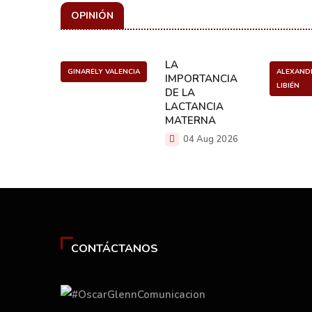
OPINIÓN
ULO
LA
GINARELY VALENCIA
ALEXAND
O DE UN
IMPORTANCIA
LIBIÉN
NCER
DE LA
LACTANCIA
g 2026
MATERNA
04 Aug 2026
CONTÁCTANOS