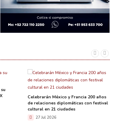
 su
MX
Celebrarán México y Francia 200 años
Impulsa
de relaciones diplomáticas con festival
murales 
cultural en 21 ciudades
un milló
27 Jul 2026
25 J