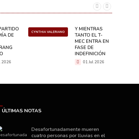
ARTIDO:
Y MIENTRAS
CYNTHIA VALERIANO
DANIEL 
ÍA DE
TANTO EL T-
MEC ENTRA EN
RANG
FASE DE
CO
INDEFINICIÓN
l 2026
01 Jul 2026
ÚLTIMAS NOTAS
Desafortunadamente mueren
cuatro personas por lluvias en el