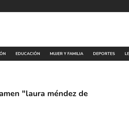
IÓN
EDUCACIÓN
MUJER Y FAMILIA
DEPORTES
L
rtamen "laura méndez de