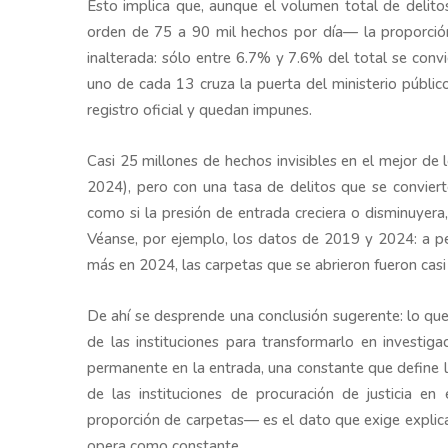
Esto implica que, aunque el volumen total de delit
orden de 75 a 90 mil hechos por día— la proporción
inalterada: sólo entre 6.7% y 7.6% del total se convi
uno de cada 13 cruza la puerta del ministerio públic
registro oficial y quedan impunes.
Casi 25 millones de hechos invisibles en el mejor de
2024), pero con una tasa de delitos que se convier
como si la presión de entrada creciera o disminuyera
Véanse, por ejemplo, los datos de 2019 y 2024: a pes
más en 2024, las carpetas que se abrieron fueron casi 
De ahí se desprende una conclusión sugerente: lo que
de las instituciones para transformarlo en investig
permanente en la entrada, una constante que define la
de las instituciones de procuración de justicia e
proporción de carpetas— es el dato que exige explic
opera como constante.