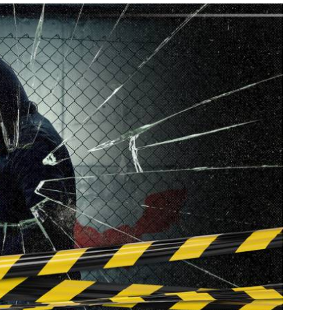
lectoral de
Informa el gobierno federal cómo fue el
um
operativo de captura de "El Mencho" y sus
reacciones en Jalisco