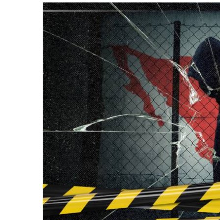
retos en el ejercicio de sus
Y salió la propuesta de Reforma E
lítico-electorales
la Presidenta Sheinba