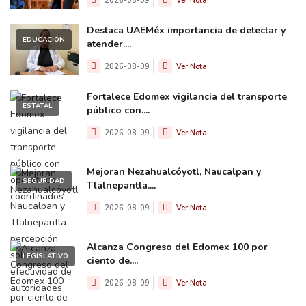
2026-08-09
Ver Nota
Destaca UAEMéx importancia de detectar y
EDUCACIÓN
atender....
2026-08-09
Ver Nota
Fortalece Edomex vigilancia del transporte
ESTATAL
público con....
2026-08-09
Ver Nota
Mejoran Nezahualcóyotl, Naucalpan y
SEGURIDAD
Tlalnepantla....
2026-08-09
Ver Nota
Alcanza Congreso del Edomex 100 por
LEGISLATIVO
ciento de....
2026-08-09
Ver Nota