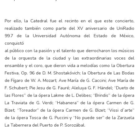
Por ello, la Catedral fue el recinto en el que este concierto,
realizado también como parte del XV aniversario de UniRadio
99.7 de la Universidad Autónoma del Estado de México,
conquistó
al público con la pasión y el talento que derrocharon los músicos
de la orquesta de la ciudad y las extraordinarias voces del
ensamble y el coro, que dieron vida a melodías como la Obertura
Festiva, Op. 96 de D. M. Shostakóvich; la Obertura de Las Bodas
de Fígaro de W. A. Mozart; Ave María de G. Caccini; Ave María de
F. Schubert; Pie Jesu de G. Fauré; Aleluya G. F. Händel; “Dueto de
las Flores” de la ópera Lakme de L. Delibes; “Brindis” de la ópera
La Traviata de G. Verdi; “Habanera” de la ópera Carmen de G.
Bizet; “Toreador” de la ópera Carmen de G. Bizet; “Vissi d´arte”
de la ópera Tosca de G. Puccini y “No puede ser” de la Zarzuela
La Tabernera del Puerto de P. Sorozábal.