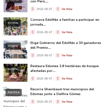
con Perú,....
2026-08-07
Ver Nota
Convoca EdoMéx a familias a participar en
ESTATAL
jornada....
2026-08-07
Ver Nota
Elige Gobierno del EdoMéx a 30 ganadores
ESTATAL
del Premio....
2026-08-07
Ver Nota
Restaura Edomex 3.8 hectáreas de bosque
ESTATAL
afectadas por....
2026-08-07
Ver Nota
Recorre Sheinbaum tres municipios del
POLÍTICA
Edomex junto a Delfina Gómez.
2026-08-07
Ver Nota