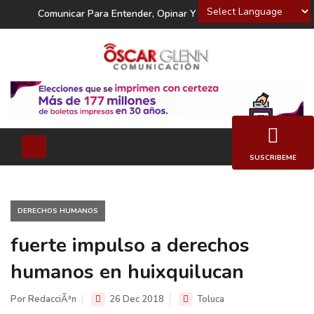
Powered by
Comunicar Para Entender, Opinar Y Decidir
SUSCRIBEME
DERECHOS HUMANOS
fuerte impulso a derechos
humanos en huixquilucan
Por RedacciÃ³n
26 Dec 2018
Toluca