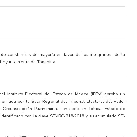
 de constancias de mayoría en favor de los integrantes de la
el Ayuntamiento de Tonanitla.
lectoral de
Informa el gobierno federal cómo fue el
um
operativo de captura de "El Mencho" y sus
reacciones en Jalisco
del Instituto Electoral del Estado de México (IEEM) aprobó un
emitida por la Sala Regional del Tribunal Electoral del Poder
ta Circunscripción Plurinominal con sede en Toluca, Estado de
al identificado con la clave ST-JRC-218/2018 y su acumulado ST-