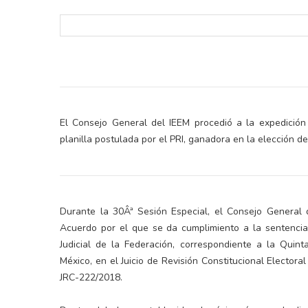
El Consejo General del IEEM procedió a la expedición
planilla postulada por el PRI, ganadora en la elección d
retos en el ejercicio de sus
Y salió la propuesta de Reforma E
lítico-electorales
la Presidenta Sheinba
Durante la 30Âª Sesión Especial, el Consejo General 
Acuerdo por el que se da cumplimiento a la sentencia 
Judicial de la Federación, correspondiente a la Quin
México, en el Juicio de Revisión Constitucional Elector
JRC-222/2018.