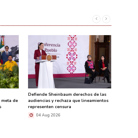
Defiende Sheinbaum derechos de las
Firma S
n meta de
audiencias y rechaza que lineamientos
la trans
s
representen censura
del Gob
04 Aug 2026
04 A