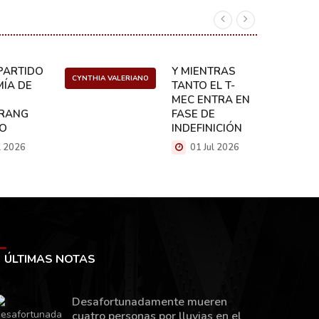
ARTIDO:
Y MIENTRAS
CYNTHIA VALERIANO
DANIEL 
ÍA DE
TANTO EL T-
MEC ENTRA EN
RANG
FASE DE
CO
INDEFINICIÓN
l 2026
01 Jul 2026
ÚLTIMAS NOTAS
Desafortunadamente mueren
cuatro personas por lluvias en el