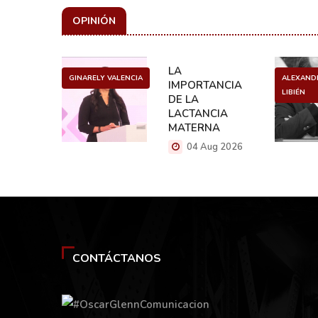
OPINIÓN
ULO
LA
GINARELY VALENCIA
ALEXAND
O DE UN
IMPORTANCIA
LIBIÉN
NCER
DE LA
LACTANCIA
g 2026
MATERNA
04 Aug 2026
CONTÁCTANOS