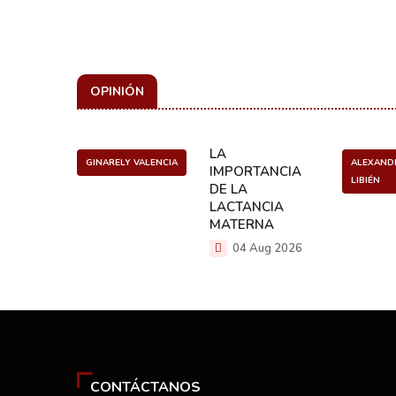
OPINIÓN
ULO
LA
GINARELY VALENCIA
ALEXAND
O DE UN
IMPORTANCIA
LIBIÉN
NCER
DE LA
LACTANCIA
g 2026
MATERNA
04 Aug 2026
CONTÁCTANOS