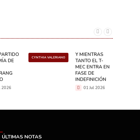
ARTIDO:
Y MIENTRAS
CYNTHIA VALERIANO
DANIEL 
ÍA DE
TANTO EL T-
MEC ENTRA EN
RANG
FASE DE
CO
INDEFINICIÓN
l 2026
01 Jul 2026
ÚLTIMAS NOTAS