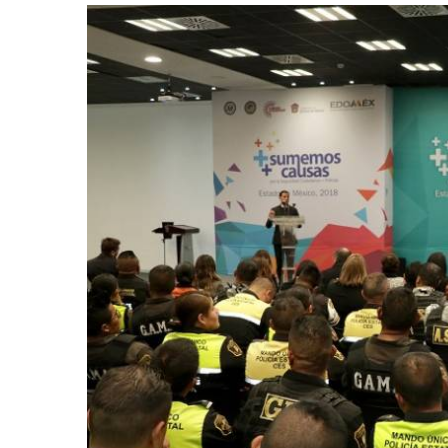
retos en el ejercicio de sus
Y salió la propuesta de Reforma E
lítico-electorales
la Presidenta Sheinba