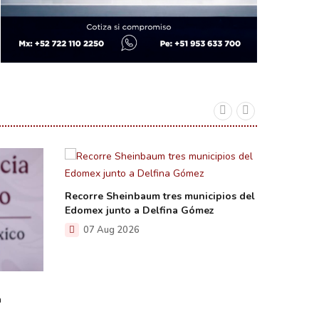
Recorre Sheinbaum tres municipios del
Edomex junto a Delfina Gómez
Firma T
restring
07 Aug 2026
Estados
06 A
a