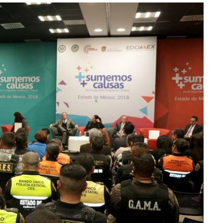
lectoral de
Informa el gobierno federal cómo fue el
um
operativo de captura de "El Mencho" y sus
reacciones en Jalisco