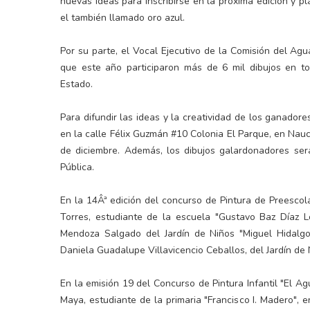
nuevas ideas para inscribirse en la próxima edición y 
el también llamado oro azul.
Por su parte, el Vocal Ejecutivo de la Comisión del A
que este año participaron más de 6 mil dibujos en tod
Estado.
Para difundir las ideas y la creatividad de los ganador
en la calle Félix Guzmán #10 Colonia El Parque, en Nauca
de diciembre. Además, los dibujos galardonadores ser
Pública.
En la 14Âª edición del concurso de Pintura de Preescol
Torres, estudiante de la escuela "Gustavo Baz Díaz 
Mendoza Salgado del Jardín de Niños "Miguel Hidalgo y
Daniela Guadalupe Villavicencio Ceballos, del Jardín de 
En la emisión 19 del Concurso de Pintura Infantil "El Agu
Maya, estudiante de la primaria "Francisco I. Madero", 