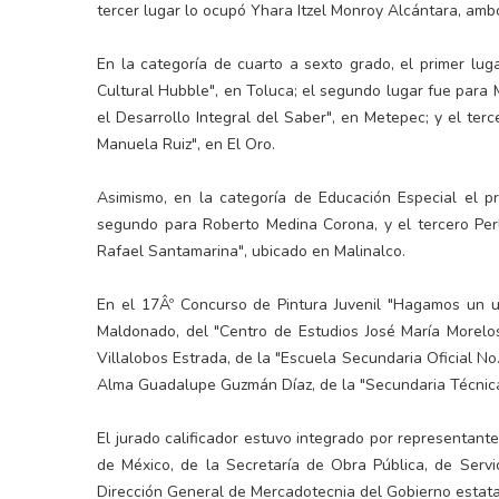
tercer lugar lo ocupó Yhara Itzel Monroy Alcántara, ambo
En la categoría de cuarto a sexto grado, el primer lug
Cultural Hubble", en Toluca; el segundo lugar fue para M
el Desarrollo Integral del Saber", en Metepec; y el ter
Manuela Ruiz", en El Oro.
Asimismo, en la categoría de Educación Especial el p
segundo para Roberto Medina Corona, y el tercero Per
Rafael Santamarina", ubicado en Malinalco.
En el 17Âº Concurso de Pintura Juvenil "Hagamos un u
Maldonado, del "Centro de Estudios José María Morelo
Villalobos Estrada, de la "Escuela Secundaria Oficial No
Alma Guadalupe Guzmán Díaz, de la "Secundaria Técnica N
El jurado calificador estuvo integrado por representa
de México, de la Secretaría de Obra Pública, de Servi
Dirección General de Mercadotecnia del Gobierno estata