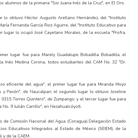
s alumnos de la primaria "Sor Juana Inés de la Cruz", en El Oro.
ar lo obtuvo Héctor Augusto Arellano Hernández, del "Instituto
aría Fernanda García Roiz Aguirre, del "Instituto Educativo para
cer lugar lo ocupó José Cayetano Morales, de la escuela "Profra.
rimer lugar fue para Marely Guadalupe Bobadilla Bobadilla, el
la Inés Medina Corona, todos estudiantes del CAM No. 32 "Dr.
so eficiente del agua", el primer lugar fue para Miranda Moyo
s y Pavón", de Naucalpan; el segundo lugar lo obtuvo Joseline
. 0315 Torres Quintero", de Zumpango; y el tercer lugar fue para
o. 9 Julián Carrillo", en Nezahualcóyotl.
ntes de Comisión Nacional del Agua (Conagua) Delegación Estado
cios Educativos Integrados al Estado de México (SEIEM), de la
l y de la CAEM.