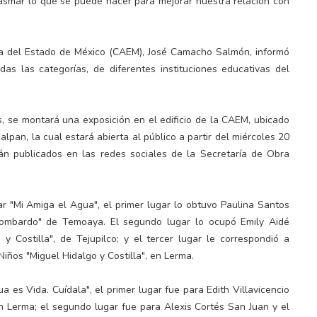
plasmar lo que se puede hacer para mejorar nuestra relación con
gua del Estado de México (CAEM), José Camacho Salmón, informó
as las categorías, de diferentes instituciones educativas del
es, se montará una exposición en el edificio de la CAEM, ubicado
lpan, la cual estará abierta al público a partir del miércoles 20
án publicados en las redes sociales de la Secretaría de Obra
ar "Mi Amiga el Agua", el primer lugar lo obtuvo Paulina Santos
Lombardo" de Temoaya. El segundo lugar lo ocupó Emily Aidé
 Costilla", de Tejupilco; y el tercer lugar le correspondió a
Niños "Miguel Hidalgo y Costilla", en Lerma.
a es Vida. Cuídala", el primer lugar fue para Edith Villavicencio
en Lerma; el segundo lugar fue para Alexis Cortés San Juan y el