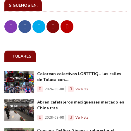
SIGUENOS EN:
TITULARES
Colorean colectivos LGBTTTIQ+ las calles
MUNICIPAL
de Toluca con....
2026-08-08
Ver Nota
Abren cafetaleros mexiquenses mercado en
NEGOCIOS
China tras....
2026-08-08
Ver Nota
Convoca Delfina Gómez a reforestar el