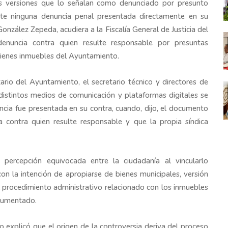
as versiones que lo señalan como denunciado por presunto
ste ninguna denuncia penal presentada directamente en su
González Zepeda, acudiera a la Fiscalía General de Justicia del
nuncia contra quien resulte responsable por presuntas
 bienes inmuebles del Ayuntamiento.
rio del Ayuntamiento, el secretario técnico y directores de
 distintos medios de comunicación y plataformas digitales se
uncia fue presentada en su contra, cuando, dijo, el documento
a contra quien resulte responsable y que la propia síndica
percepción equivocada entre la ciudadanía al vincularlo
n la intención de apropiarse de bienes municipales, versión
 procedimiento administrativo relacionado con los inmuebles
cumentado.
o explicó que el origen de la controversia deriva del proceso