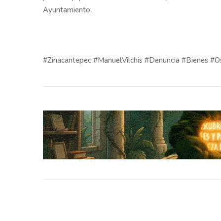
Ayuntamiento.
#Zinacantepec #ManuelVilchis #Denuncia #Bienes #O