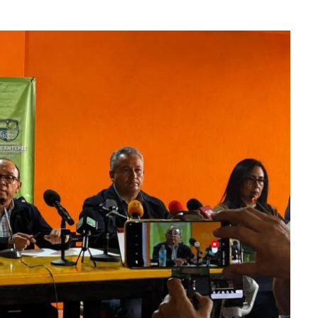
lectoral de
Informa el gobierno federal cómo fue el
um
operativo de captura de "El Mencho" y sus
reacciones en Jalisco