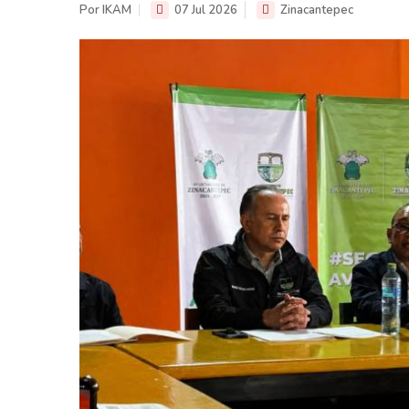
Por IKAM
07 Jul 2026
Zinacantepec
retos en el ejercicio de sus
Y salió la propuesta de Reforma E
lítico-electorales
la Presidenta Sheinba