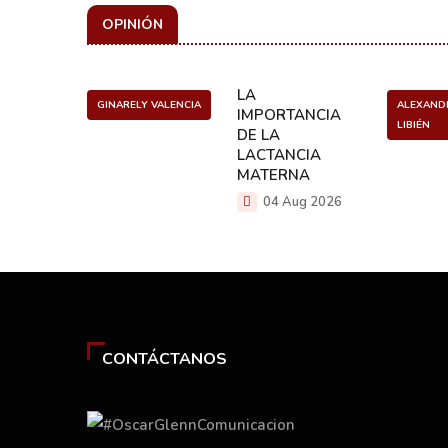
OPINIÓN
ULO
LA
GINARELY VALENCIA
ALEXAND
O DE UN
IMPORTANCIA
LIBIÉN
NCER
DE LA
LACTANCIA
g 2026
MATERNA
04 Aug 2026
CONTÁCTANOS