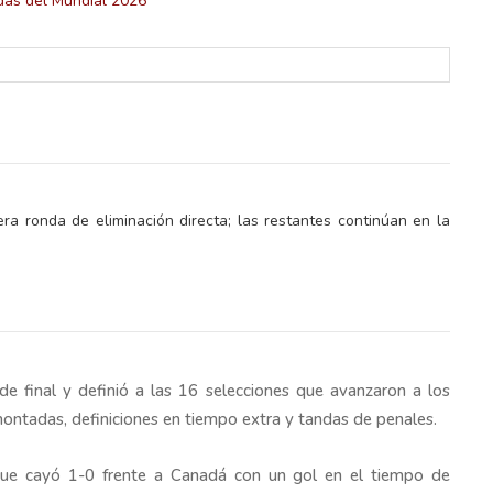
era ronda de eliminación directa; las restantes continúan en la
lectoral de
Informa el gobierno federal cómo fue el
um
operativo de captura de "El Mencho" y sus
reacciones en Jalisco
e final y definió a las 16 selecciones que avanzaron a los
ontadas, definiciones en tiempo extra y tandas de penales.
 que cayó 1-0 frente a Canadá con un gol en el tiempo de