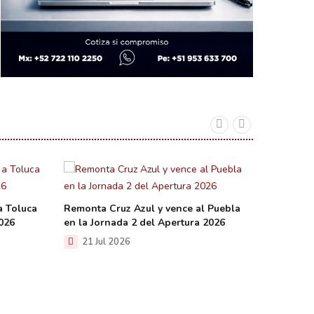
a Toluca
Remonta Cruz Azul y vence al Puebla
Cierra 
2026
en la Jornada 2 del Apertura 2026
legado q
21 Jul 2026
20 Ju