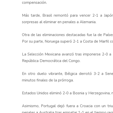
compensación.
Más tarde, Brasil remontó para vencer 2-1 a Japó
sorpresas al eliminar en penales a Alemania.
Otra de las eliminaciones destacadas fue la de Paíse
Por su parte, Noruega superó 2-1 a Costa de Marfil co
La Selección Mexicana avanzó tras imponerse 2-0 a 
República Democrática del Congo.
En otro duelo vibrante, Bélgica derrotó 3-2 a Sene
minutos finales de la prórroga.
Estados Unidos eliminó 2-0 a Bosnia y Herzegovina, 
Asimismo, Portugal dejó fuera a Croacia con un triu
penales a Australia tras empatar 1-1 en el tiempo re