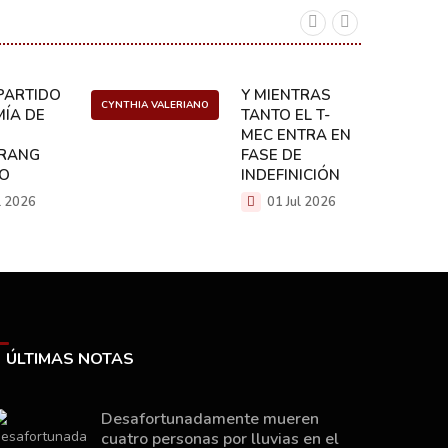
ARTIDO:
Y MIENTRAS
CYNTHIA VALERIANO
DANIEL 
ÍA DE
TANTO EL T-
MEC ENTRA EN
RANG
FASE DE
CO
INDEFINICIÓN
l 2026
01 Jul 2026
ÚLTIMAS NOTAS
Desafortunadamente mueren
cuatro personas por lluvias en el