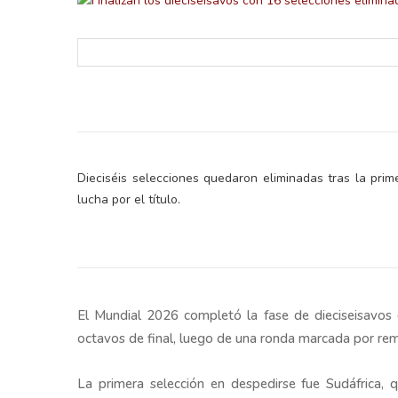
Dieciséis selecciones quedaron eliminadas tras la prim
retos en el ejercicio de sus
Y salió la propuesta de Reforma E
lucha por el título.
lítico-electorales
la Presidenta Sheinba
El Mundial 2026 completó la fase de dieciseisavos d
octavos de final, luego de una ronda marcada por rem
La primera selección en despedirse fue Sudáfrica,