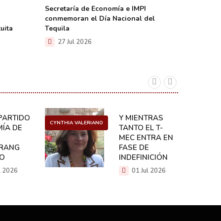
Secretaría de Economía e IMPI
Incluye 
conmemoran el Día Nacional del
con aran
uita
Tequila
el traba
27 Jul 2026
23 Ju
ARTIDO:
Y MIENTRAS
CYNTHIA VALERIANO
DANIEL 
ÍA DE
TANTO EL T-
MEC ENTRA EN
RANG
FASE DE
CO
INDEFINICIÓN
l 2026
01 Jul 2026