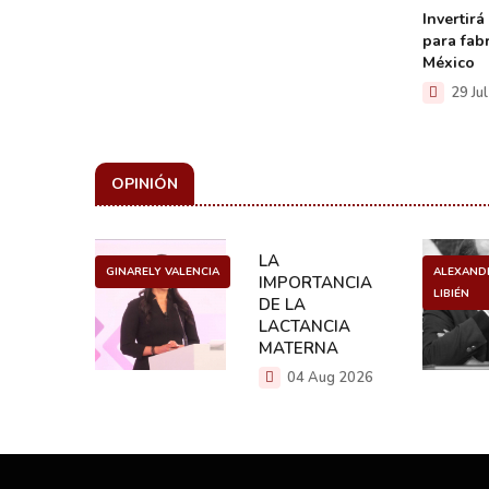
as para
Invertirá
la
para fabr
México
29 Ju
OPINIÓN
ULO
LA
GINARELY VALENCIA
ALEXAND
O DE UN
IMPORTANCIA
LIBIÉN
NCER
DE LA
LACTANCIA
g 2026
MATERNA
04 Aug 2026