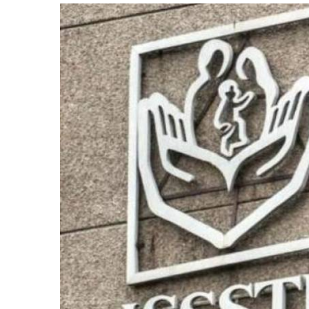
retos en el ejercicio de sus
Y salió la propuesta de Reforma E
lítico-electorales
la Presidenta Sheinba