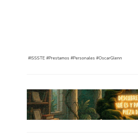
#ISSSTE #Prestamos #Personales #OscarGlenn