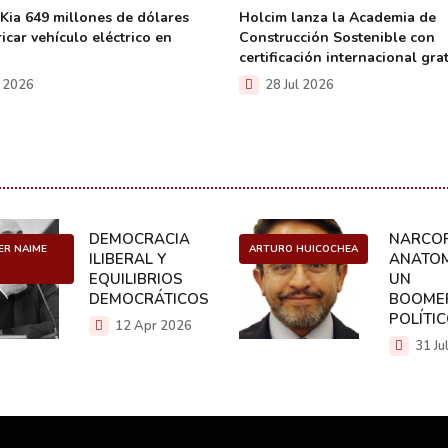
 Kia 649 millones de dólares
Holcim lanza la Academia de
icar vehículo eléctrico en
Construcción Sostenible con
certificación internacional grat
l 2026
28 Jul 2026
DEMOCRACIA
NARCOP
ER NAIME
ARTURO HUICOCHEA
ILIBERAL Y
ANATOM
EQUILIBRIOS
UN
DEMOCRÁTICOS
BOOME
POLÍTI
12 Apr 2026
31 Ju