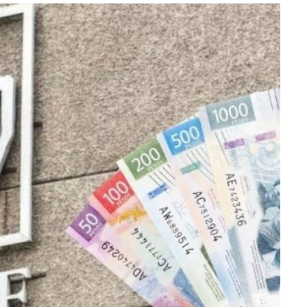
lectoral de
Informa el gobierno federal cómo fue el
um
operativo de captura de "El Mencho" y sus
reacciones en Jalisco