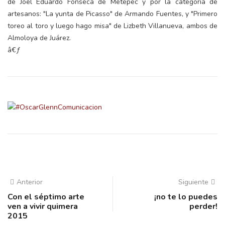
de Joel Eduardo Fonseca de Metepec y por la categoría de
artesanos: "La yunta de Picasso" de Armando Fuentes, y "Primero
toreo al toro y luego hago misa" de Lizbeth Villanueva, ambos de
Almoloya de Juárez.
â€ƒ
Anterior
Siguiente
Con el séptimo arte
¡no te lo puedes
ven a vivir quimera
perder!
2015