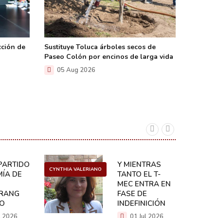
cción de
Sustituye Toluca árboles secos de
Demuele
Paseo Colón por encinos de larga vida
liberan 
05 Aug 2026
05 A
ARTIDO:
Y MIENTRAS
CYNTHIA VALERIANO
DANIEL 
ÍA DE
TANTO EL T-
MEC ENTRA EN
RANG
FASE DE
CO
INDEFINICIÓN
l 2026
01 Jul 2026