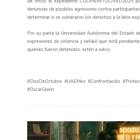
de oficio el expediente CODHEM/TOL/441/2025 para 
denuncias de posibles agresiones contra participantes
determinar si se vulneraron los derechos a la libre exp
Por su parte la Universidad Autónoma del Estado d
expresiones de violencia y señaló que está pendiente
quienes fueron detenidos, estén a salvo.
#DosDeOctubre #UAEMex #Confrontación #Protes
#OscarGlenn