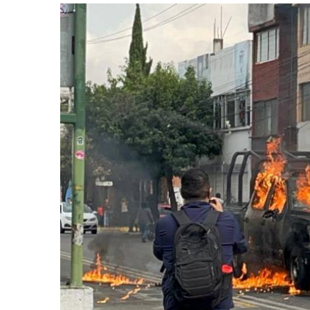
retos en el ejercicio de sus
Y salió la propuesta de Reforma E
lítico-electorales
la Presidenta Sheinba