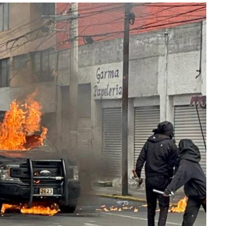
lectoral de
Informa el gobierno federal cómo fue el
um
operativo de captura de "El Mencho" y sus
reacciones en Jalisco