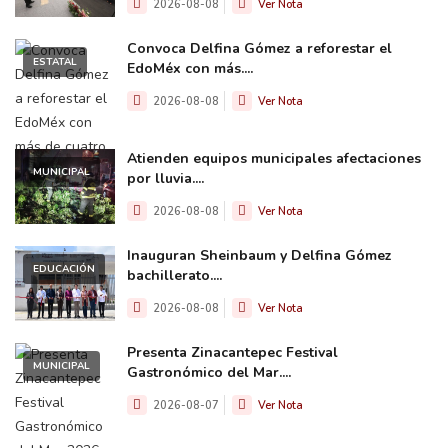
2026-08-08
Ver Nota
Convoca Delfina Gómez a reforestar el
ESTATAL
EdoMéx con más....
2026-08-08
Ver Nota
Atienden equipos municipales afectaciones
MUNICIPAL
por lluvia....
2026-08-08
Ver Nota
Inauguran Sheinbaum y Delfina Gómez
EDUCACIÓN
bachillerato....
2026-08-08
Ver Nota
Presenta Zinacantepec Festival
MUNICIPAL
Gastronómico del Mar....
2026-08-07
Ver Nota