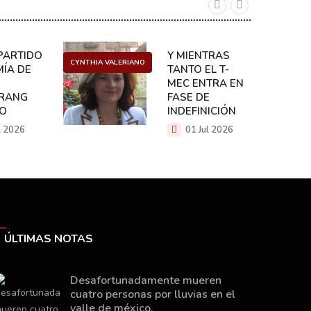
ARTIDO:
Y MIENTRAS
CYNTHIA VALERIANO
DANIEL 
ÍA DE
TANTO EL T-
MEC ENTRA EN
RANG
FASE DE
CO
INDEFINICIÓN
l 2026
01 Jul 2026
ÚLTIMAS NOTAS
Desafortunadamente mueren
cuatro personas por lluvias en el
valle de méxico.