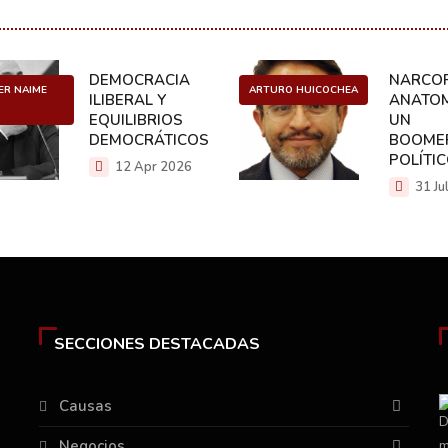
DEMOCRACIA
NARCOP
ER NAIME
ARTURO HUICOCHEA
ILIBERAL Y
ANATOM
EQUILIBRIOS
UN
DEMOCRÁTICOS
BOOME
POLÍTI
12 Apr 2026
31 Ju
SECCIONES DESTACADAS
Causas
Negocios