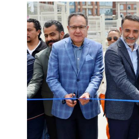
retos en el ejercicio de sus
Y salió la propuesta de Reforma E
lítico-electorales
la Presidenta Sheinba