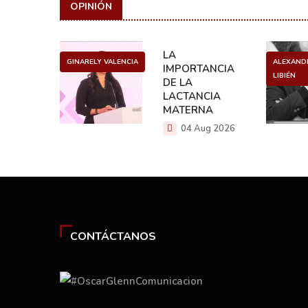
OPINIÓN
ULO
LA
GINARELY VALENCIA
ALEXAND
O DE UN
IMPORTANCIA
LIBIÉN
NCER
DE LA
LACTANCIA
g 2026
MATERNA
04 Aug 2026
CONTÁCTANOS