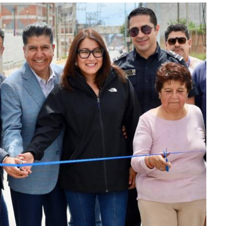
lectoral de
Informa el gobierno federal cómo fue el
um
operativo de captura de "El Mencho" y sus
reacciones en Jalisco