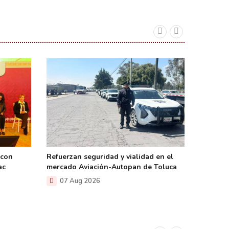
 con
Refuerzan seguridad y vialidad en el
Renueva
ac
mercado Aviación-Autopan de Toluca
Santa C
07 Aug 2026
07 A