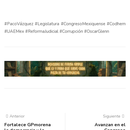
#PacoVázquez #Legislatura #CongresoMexiquense #Codhem
#UAEMex #ReformaJudicial #Corrupción #OscarGlenn
Anterior
Siguiente
Fortalece GPmorena
Avanzan en el