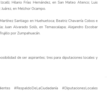
Izcalli; Hilario Frías Hernández, en San Mateo Atenco; Luis
z Juárez, en Melchor Ocampo.
 Martínez Santiago en Huehuetoca; Beatriz Chavarría Cobos e
a; Juan Alvarado Solís, en Temascalapa; Alejandro Escobar
rujillo por Zumpahuacán.
sibilidad de ser aspirantes; tres para diputaciones locales y
entes #RespaldoDeLaCiudadanía #DiputacionesLocales