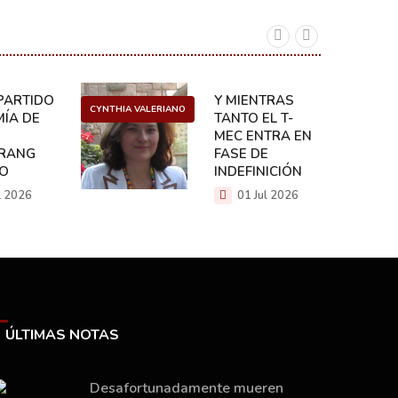
ARTIDO:
Y MIENTRAS
CYNTHIA VALERIANO
DANIEL 
ÍA DE
TANTO EL T-
MEC ENTRA EN
RANG
FASE DE
CO
INDEFINICIÓN
l 2026
01 Jul 2026
ÚLTIMAS NOTAS
Desafortunadamente mueren