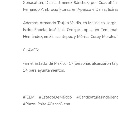
Xonacatlán; Daniel Jiménez Sánchez, por Cuautitlán 
Fernando Ambrocio Flores, en Apaxco y Daniel Juáre
Además: Armando Trujillo Valdín, en Malinalco; Jorge
Isidro Fabela; José Luis Orozpe López, en Temamatl
Hernández, en Zinacantepec y Mónica Corey Morales T
CLAVES:
-En el Estado de México, 17 personas alcanzaron la po
14 para ayuntamientos.
#IEEM #EstadoDeMéxico #CandidaturasIndependi
#PlazoLímite #OscarGlenn