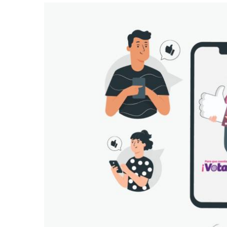
retos en el ejercicio de sus
Y salió la propuesta de Reforma E
lítico-electorales
la Presidenta Sheinba