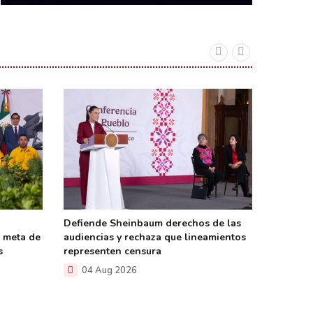
Defiende Sheinbaum derechos de las
Firma S
n meta de
audiencias y rechaza que lineamientos
la trans
s
representen censura
del Gob
04 Aug 2026
04 A