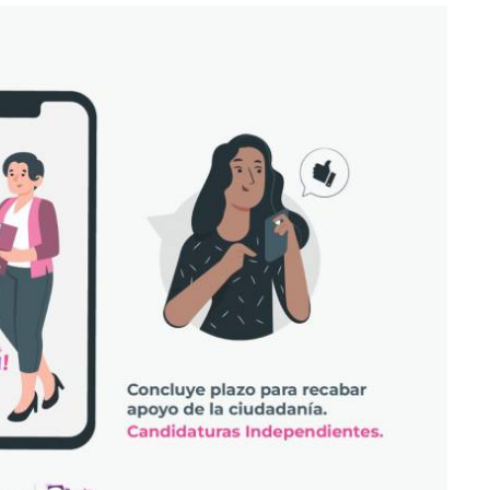
lectoral de
Informa el gobierno federal cómo fue el
um
operativo de captura de "El Mencho" y sus
reacciones en Jalisco