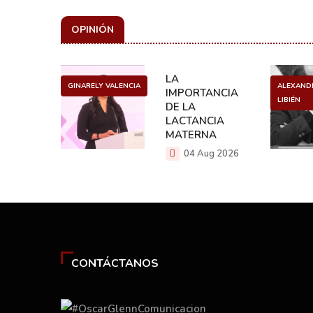
OPINIÓN
ULO
LA
GINARELY VALENCIA
ALEXAND
O DE UN
IMPORTANCIA
LIBIÉN
NCER
DE LA
LACTANCIA
g 2026
MATERNA
04 Aug 2026
CONTÁCTANOS