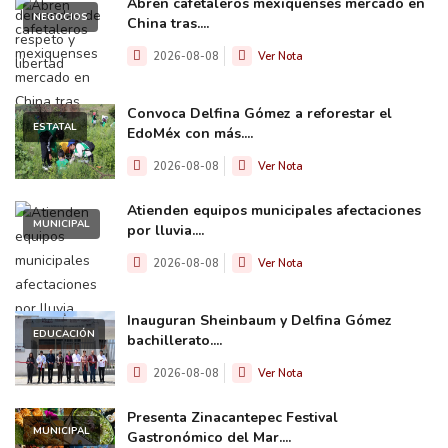
Abren cafetaleros mexiquenses mercado en
NEGOCIOS
China tras....
2026-08-08
Ver Nota
Convoca Delfina Gómez a reforestar el
ESTATAL
EdoMéx con más....
2026-08-08
Ver Nota
Atienden equipos municipales afectaciones
MUNICIPAL
por lluvia....
2026-08-08
Ver Nota
Inauguran Sheinbaum y Delfina Gómez
EDUCACIÓN
bachillerato....
2026-08-08
Ver Nota
Presenta Zinacantepec Festival
MUNICIPAL
Gastronómico del Mar....