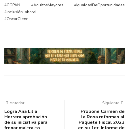
#GGPAN #AdultosMayores #IgualdadDeOportunidades
#InclusiónLaboral
#OscarGlenn
Anterior
Siguiente
Logra Ana Lilia
Propone Carmen de
Herrera aprobación
la Rosa reformas al
de su iniciativa para
Paquete Fiscal 2023
frenar maltralto
en su 1er. Informe de