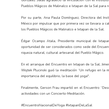
González Salas agradeció la vinculación con el Institu
Pueblos Mágicos de Malinalco e Ixtapan de la Sal para r
Por su parte, Ana Paula Domínguez, Directora del Ins
México por impulsar que por primera vez se llevara a c
los Pueblos Mágicos de Malinalco e Ixtapan de la Sal.
Édgar Ocampo Atala, Presidente municipal de Ixtapa
oportunidad de ser considerados como sede del Encuentr
riqueza natural, cultural artesanal del Pueblo Mágico.
En el arranque del Encuentro en Ixtapan de la Sal, Jime
Wojtek Plucinski guió la meditación “Un refugio en la m
importancia del equilibrio, la base del yoga".
Finalmente, Gerson Frau impartió en el Encuentro “Desc
actividades con un Concierto-Meditación.
#EncuentroNacionalDeYoga #IxtapanDeLaSal