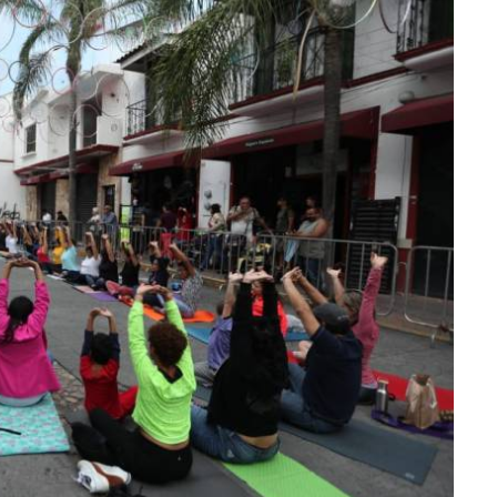
lectoral de
Informa el gobierno federal cómo fue el
um
operativo de captura de "El Mencho" y sus
reacciones en Jalisco