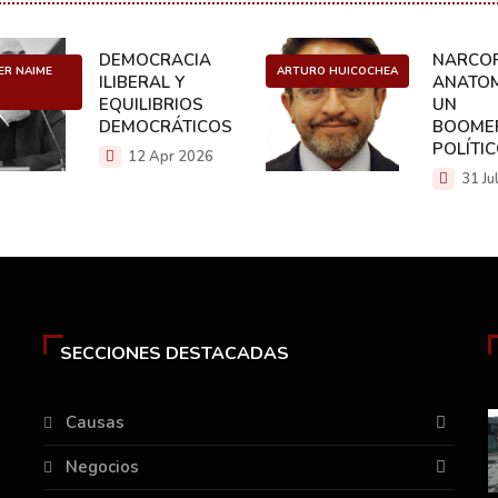
DEMOCRACIA
NARCOP
ER NAIME
ARTURO HUICOCHEA
ILIBERAL Y
ANATOM
EQUILIBRIOS
UN
DEMOCRÁTICOS
BOOME
POLÍTI
12 Apr 2026
31 Ju
SECCIONES DESTACADAS
Causas
Negocios