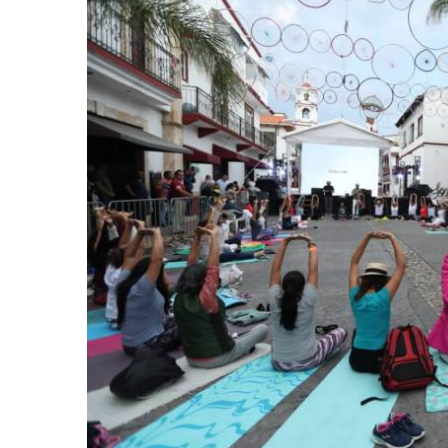
retos en el ejercicio de sus
Y salió la propuesta de Reforma E
lítico-electorales
la Presidenta Sheinba