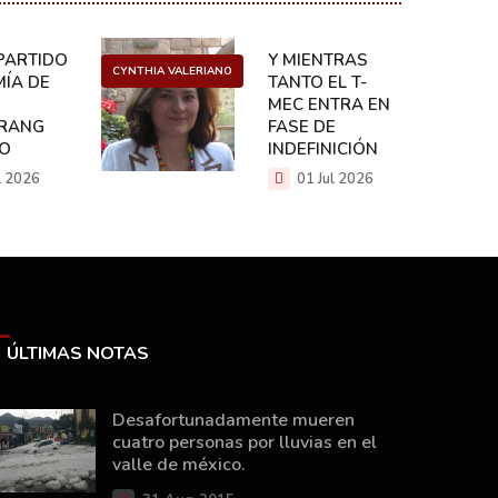
ARTIDO:
Y MIENTRAS
CYNTHIA VALERIANO
DANIEL 
ÍA DE
TANTO EL T-
MEC ENTRA EN
RANG
FASE DE
CO
INDEFINICIÓN
l 2026
01 Jul 2026
ÚLTIMAS NOTAS
Desafortunadamente mueren
cuatro personas por lluvias en el
valle de méxico.