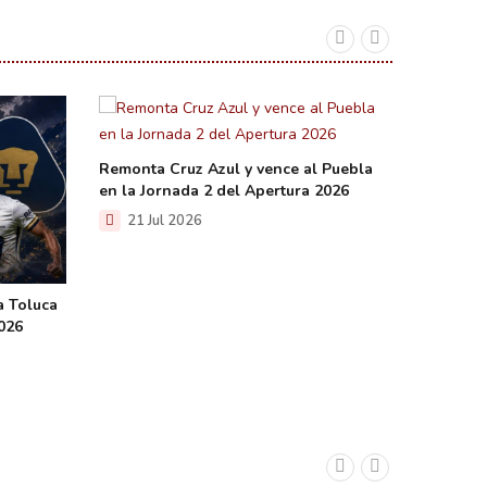
Remonta Cruz Azul y vence al Puebla
en la Jornada 2 del Apertura 2026
21 Jul 2026
a Toluca
Cierra 
2026
legado q
20 Ju