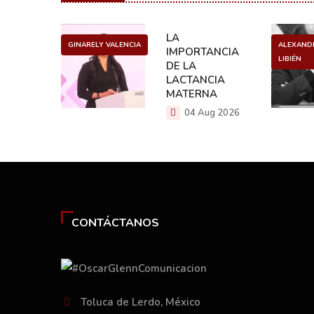
ULO
LA
GINARELY VALENCIA
ALEXAND
O DE UN
IMPORTANCIA
LIBIÉN
NCER
DE LA
LACTANCIA
g 2026
MATERNA
04 Aug 2026
CONTÁCTANOS
Toluca de Lerdo, México