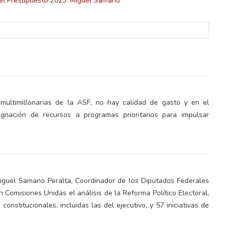
multimillonarias de la ASF, no hay calidad de gasto y en el
lectoral de
Informa el gobierno federal cómo fue el
nación de recursos a programas prioritarios para impulsar
um
operativo de captura de "El Mencho" y sus
reacciones en Jalisco
 Miguel Samano Peralta, Coordinador de los Diputados Federales
en Comisiones Unidas el análisis de la Reforma Político Electoral,
nstitucionales, incluidas las del ejecutivo, y 57 iniciativas de