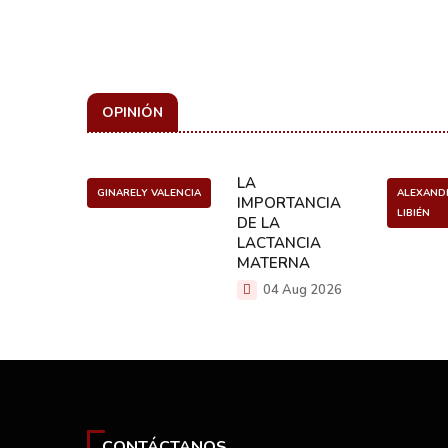
OPINIÓN
ULO
LA
GINARELY VALENCIA
ALEXAND
O DE UN
IMPORTANCIA
LIBIÉN
NCER
DE LA
LACTANCIA
g 2026
MATERNA
04 Aug 2026
CONTÁCTANOS