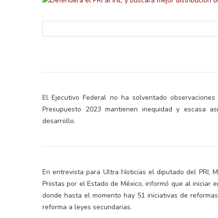
El Ejecutivo Federal no ha solventado observaciones 
retos en el ejercicio de sus
Y salió la propuesta de Reforma E
Presupuesto 2023 mantienen inequidad y escasa asig
lítico-electorales
la Presidenta Sheinba
desarrollo.
En entrevista para Ultra Noticias el diputado del PRI,
Priistas por el Estado de México, informó que al iniciar 
donde hasta el momento hay 51 iniciativas de reformas co
reforma a leyes secundarias.