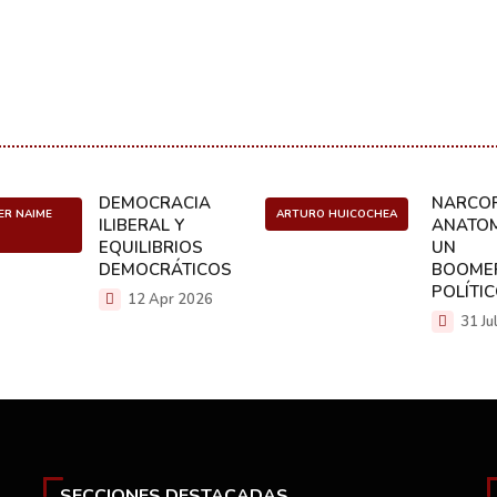
DEMOCRACIA
NARCOP
ER NAIME
ARTURO HUICOCHEA
ILIBERAL Y
ANATOM
EQUILIBRIOS
UN
DEMOCRÁTICOS
BOOME
POLÍTI
12 Apr 2026
31 Ju
SECCIONES DESTACADAS