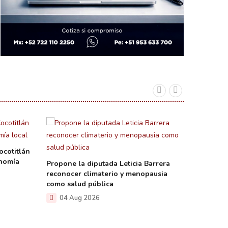
ocotitlán
onomía
Propone la diputada Leticia Barrera
reconocer climaterio y menopausia
como salud pública
La diput
04 Aug 2026
acciones
inmediat
gusano 