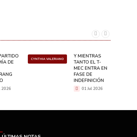
naciona
04 A
ARTIDO:
Y MIENTRAS
CYNTHIA VALERIANO
DANIEL 
ÍA DE
TANTO EL T-
MEC ENTRA EN
RANG
FASE DE
CO
INDEFINICIÓN
l 2026
01 Jul 2026
ÚLTIMAS NOTAS