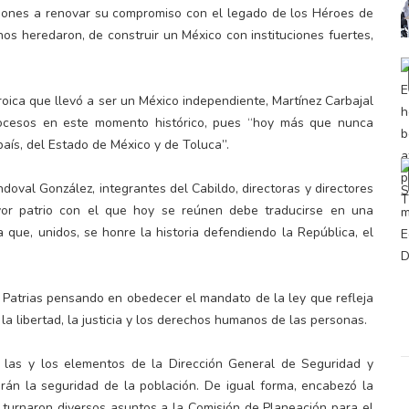
ciones a renovar su compromiso con el legado de los Héroes de
nos heredaron, de construir un México con instituciones fuertes,
eroica que llevó a ser un México independiente, Martínez Carbajal
rocesos en este momento histórico, pues “hoy más que nunca
aís, del Estado de México y de Toluca”.
oval González, integrantes del Cabildo, directoras y directores
rvor patrio con el que hoy se reúnen debe traducirse en una
ra que, unidos, se honre la historia defendiendo la República, el
s Patrias pensando en obedecer el mandato de la ley que refleja
la libertad, la justicia y los derechos humanos de las personas.
de las y los elementos de la Dirección General de Seguridad y
arán la seguridad de la población. De igual forma, encabezó la
e turnaron diversos asuntos a la Comisión de Planeación para el