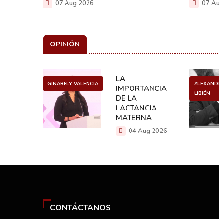
07 Aug 2026
07 Au
OPINIÓN
ULO
LA
GINARELY VALENCIA
ALEXAND
O DE UN
IMPORTANCIA
LIBIÉN
NCER
DE LA
LACTANCIA
g 2026
MATERNA
04 Aug 2026
CONTÁCTANOS