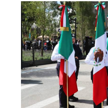
retos en el ejercicio de sus
Y salió la propuesta de Reforma E
lítico-electorales
la Presidenta Sheinba