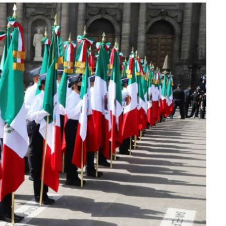
lectoral de
Informa el gobierno federal cómo fue el
um
operativo de captura de "El Mencho" y sus
reacciones en Jalisco