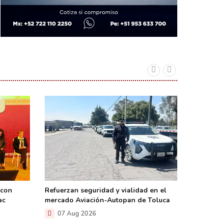
 con
Refuerzan seguridad y vialidad en el
Renueva
ac
mercado Aviación-Autopan de Toluca
Santa C
07 Aug 2026
07 A