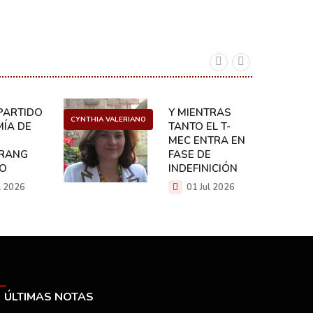
ARTIDO:
Y MIENTRAS
CYNTHIA VALERIANO
DANIEL 
ÍA DE
TANTO EL T-
MEC ENTRA EN
RANG
FASE DE
CO
INDEFINICIÓN
l 2026
01 Jul 2026
ÚLTIMAS NOTAS