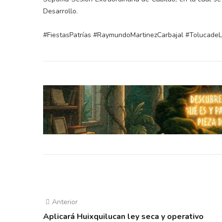
Desarrollo.
#FiestasPatrías #RaymundoMartinezCarbajal #TolucadeL
Anterior
Aplicará Huixquilucan ley seca y operativo