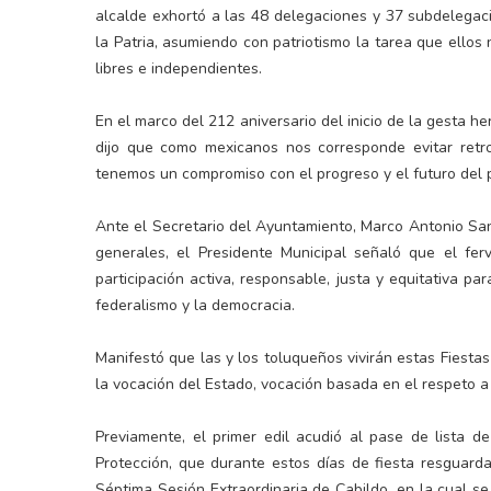
alcalde exhortó a las 48 delegaciones y 37 subdelega
la Patria, asumiendo con patriotismo la tarea que ellos 
libres e independientes.
En el marco del 212 aniversario del inicio de la gesta h
dijo que como mexicanos nos corresponde evitar ret
tenemos un compromiso con el progreso y el futuro del p
Ante el Secretario del Ayuntamiento, Marco Antonio Sand
generales, el Presidente Municipal señaló que el fe
participación activa, responsable, justa y equitativa pa
federalismo y la democracia.
Manifestó que las y los toluqueños vivirán estas Fiesta
la vocación del Estado, vocación basada en el respeto a 
Previamente, el primer edil acudió al pase de lista 
Protección, que durante estos días de fiesta resguard
Séptima Sesión Extraordinaria de Cabildo, en la cual s