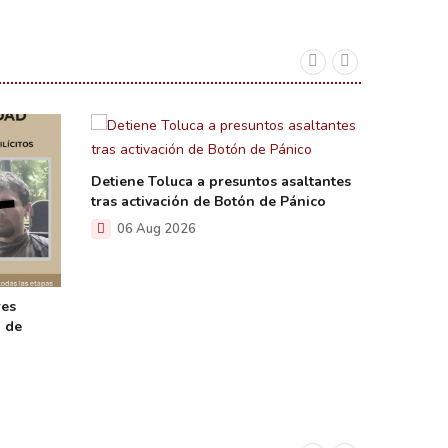
Detiene Toluca a presuntos asaltantes
tras activación de Botón de Pánico
06 Aug 2026
res
Recuper
a de
robados
06 A