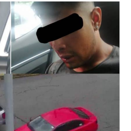
lectoral de
Informa el gobierno federal cómo fue el
um
operativo de captura de "El Mencho" y sus
reacciones en Jalisco