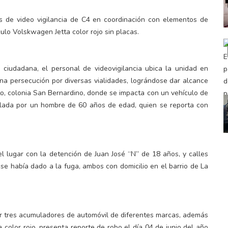
 de video vigilancia de C4 en coordinación con elementos de
lo Volskwagen Jetta color rojo sin placas.
iudadana, el personal de videovigilancia ubica la unidad en
una persecución por diversas vialidades, lográndose dar alcance
to, colonia San Bernardino, donde se impacta con un vehículo de
ipulada por un hombre de 60 años de edad, quien se reporta con
l lugar con la detención de Juan José “N” de 18 años, y calles
e había dado a la fuga, ambos con domicilio en el barrio de La
rior tres acumuladores de automóvil de diferentes marcas, además
a color rojo, presenta reporte de robo el día 04 de junio del año