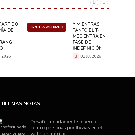
ARTIDO:
Y MIENTRAS
CYNTHIA VALERIANO
DANIEL 
ÍA DE
TANTO EL T-
MEC ENTRA EN
RANG
FASE DE
CO
INDEFINICIÓN
l 2026
01 Jul 2026
ÚLTIMAS NOTAS
Desafortunadamente mueren
cuatro personas por lluvias en el
valle de méxico.