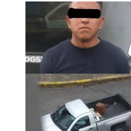
retos en el ejercicio de sus
Y salió la propuesta de Reforma E
lítico-electorales
la Presidenta Sheinba