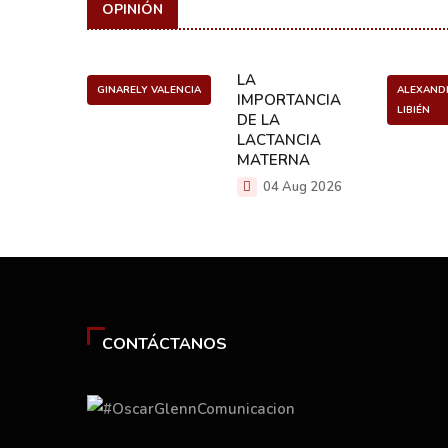
OPINIÓN
ULO
LA
GINARELY VALENCIA
ALEXAND
O DE UN
IMPORTANCIA
LIBIÉN
NCER
DE LA
LACTANCIA
g 2026
MATERNA
04 Aug 2026
CONTÁCTANOS