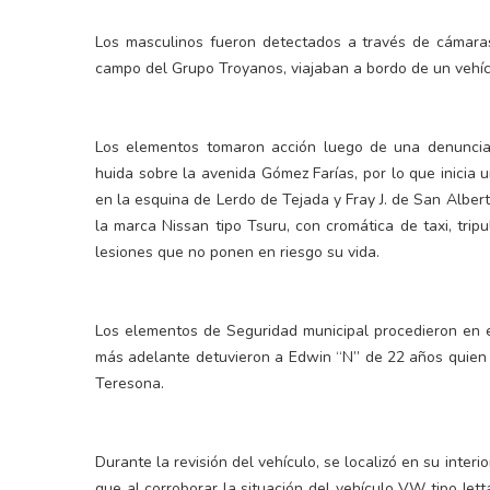
Los masculinos fueron detectados a través de cámaras
campo del Grupo Troyanos, viajaban a bordo de un vehícu
Los elementos tomaron acción luego de una denuncia c
huida sobre la avenida Gómez Farías, por lo que inicia 
en la esquina de Lerdo de Tejada y Fray J. de San Alber
la marca Nissan tipo Tsuru, con cromática de taxi, tr
lesiones que no ponen en riesgo su vida.
Los elementos de Seguridad municipal procedieron en e
más adelante detuvieron a Edwin “N” de 22 años quien s
Teresona.
Durante la revisión del vehículo, se localizó en su inte
que al corroborar la situación del vehículo VW tipo Jett