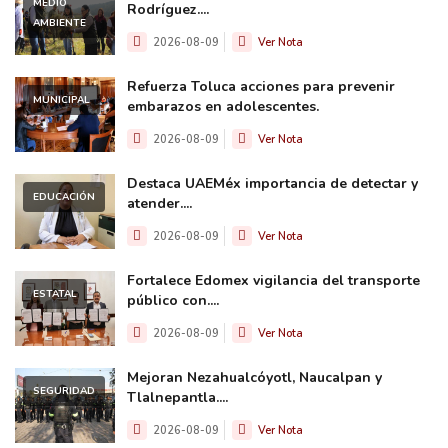
MEDIO
Rodríguez....
AMBIENTE
2026-08-09
Ver Nota
Refuerza Toluca acciones para prevenir
MUNICIPAL
embarazos en adolescentes.
2026-08-09
Ver Nota
Destaca UAEMéx importancia de detectar y
EDUCACIÓN
atender....
2026-08-09
Ver Nota
Fortalece Edomex vigilancia del transporte
ESTATAL
público con....
2026-08-09
Ver Nota
Mejoran Nezahualcóyotl, Naucalpan y
SEGURIDAD
Tlalnepantla....
2026-08-09
Ver Nota