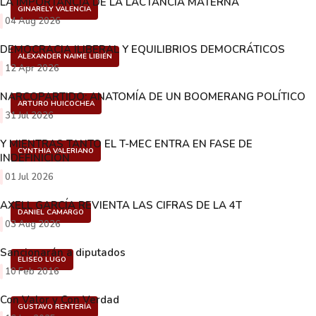
LA IMPORTANCIA DE LA LACTANCIA MATERNA
GINARELY VALENCIA
04 Aug 2026
DEMOCRACIA ILIBERAL Y EQUILIBRIOS DEMOCRÁTICOS
ALEXANDER NAIME LIBIÉN
12 Apr 2026
NARCOPARTIDO: ANATOMÍA DE UN BOOMERANG POLÍTICO
ARTURO HUICOCHEA
31 Jul 2026
Y MIENTRAS TANTO EL T-MEC ENTRA EN FASE DE
CYNTHIA VALERIANO
INDEFINICIÓN
01 Jul 2026
AXELL GARCÍA REVIENTA LAS CIFRAS DE LA 4T
DANIEL CAMARGO
03 Aug 2026
Sancionarán a diputados
ELISEO LUGO
10 Feb 2016
Con Valor y Con Verdad
GUSTAVO RENTERÍA