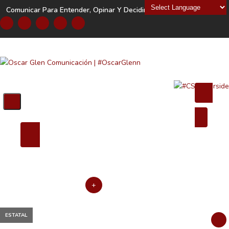
Powered by
Comunicar Para Entender, Opinar Y Decidir
SUSCRIBEME
CAUSAS
NEGOCIOS
COMUNICACIÓN
EDUCACIÓN
MUJER Y FAMILIA
DEPORTES
LEGISLATIVO
+
ESTATAL