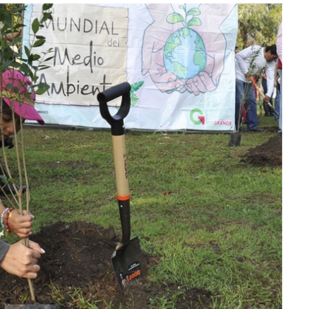
lectoral de
Informa el gobierno federal cómo fue el
um
operativo de captura de "El Mencho" y sus
reacciones en Jalisco