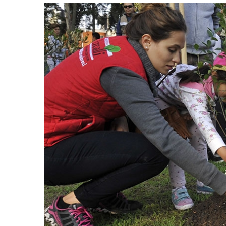
retos en el ejercicio de sus
Y salió la propuesta de Reforma E
lítico-electorales
la Presidenta Sheinba