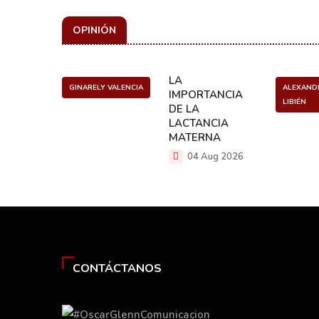
OPINIÓN
ULO
LA
GINARELY VALENCIA
ALEXAND
O DE UN
IMPORTANCIA
LIBIÉN
NCER
DE LA
LACTANCIA
g 2026
MATERNA
04 Aug 2026
CONTÁCTANOS