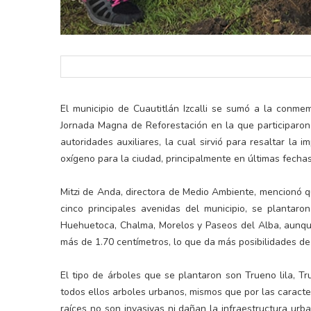
El municipio de Cuautitlán Izcalli se sumó a la conm
Jornada Magna de Reforestación en la que participaron
autoridades auxiliares, la cual sirvió para resaltar l
oxígeno para la ciudad, principalmente en últimas fecha
Mitzi de Anda, directora de Medio Ambiente, mencionó 
cinco principales avenidas del municipio, se plantaro
Huehuetoca, Chalma, Morelos y Paseos del Alba, aunqu
más de 1.70 centímetros, lo que da más posibilidades de
El tipo de árboles que se plantaron son Trueno lila, Tr
todos ellos arboles urbanos, mismos que por las caracte
raíces no son invasivas ni dañan la infraestructura ur