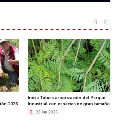
Exigen a
retiro d
19 J
Inicia Toluca arborización del Parque
ción 2026
Industrial con especies de gran tamaño
26 Jun 2026