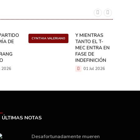
ARTIDO:
Y MIENTRAS
CYNTHIA VALERIANO
DANIEL 
ÍA DE
TANTO EL T-
MEC ENTRA EN
RANG
FASE DE
CO
INDEFINICIÓN
l 2026
01 Jul 2026
ÚLTIMAS NOTAS
Desafortunadamente mueren