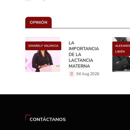
OPINIÓN
ULO
LA
GINARELY VALENCIA
ALEXAND
O DE UN
IMPORTANCIA
LIBIÉN
NCER
DE LA
LACTANCIA
g 2026
MATERNA
04 Aug 2026
CONTÁCTANOS