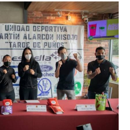
lectoral de
Informa el gobierno federal cómo fue el
um
operativo de captura de "El Mencho" y sus
reacciones en Jalisco