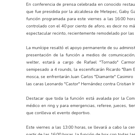
En conferencia de prensa celebrada en conocido restau
que fue presidida por la alcaldesa de Metepec, Gaby G
función programada para este viernes a las 16:00 hor
controlado con el 40 por ciento de aforo, es decir no m
espectacular recinto, recientemente remodelado por las
La munícipe resaltó el apoyo permanente de su administr
presentación de la función a medios de comunicación
welter, estará a cargo de Rafael "Tornado" Carmo
semipesado a 4 rounds, la escenificarán Ricardo "Bam
mosca, se enfrentarán Juan Carlos "Diamante" Casimiro
las caras Leonardo "Castor" Hernández contra Cristian 
Destacar que toda la función está avalada por la Comi
médico en ring y para emergencias, referee, jueces, ti
que conlleva el evento deportivo.
Este viernes a las 13:00 horas, se llevará a cabo la ce
partir de las 16:00 horas, la función de box con todas l