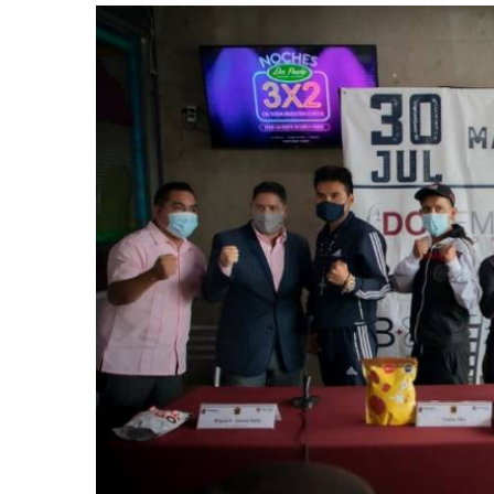
retos en el ejercicio de sus
Y salió la propuesta de Reforma E
lítico-electorales
la Presidenta Sheinba