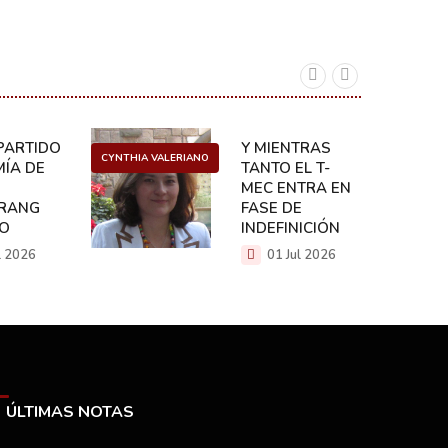
ARTIDO:
Y MIENTRAS
CYNTHIA VALERIANO
DANIEL 
ÍA DE
TANTO EL T-
MEC ENTRA EN
RANG
FASE DE
CO
INDEFINICIÓN
l 2026
01 Jul 2026
ÚLTIMAS NOTAS