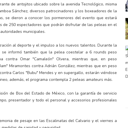
rante de antojitos ubicado sobre la avenida Tecnológico, misma
amboa Sánchez, diversos patrocinadores y los boxeadores de la
as, se dieron a conocer los pormenores del evento que estará
ás de 250 espectadores que podrán disfrutar de las peleas en el
 autoridades municipales.
ación al deporte y el impulso a los nuevos talentos. Durante la
, se informó también que la pelea coestelar a 6 rounds peso
na contra Omar "Camaleón" Olvera, mientras que, en peso
 Bam" Miramontes contra Adrián González, mientras que en peso
 contra Carlos "Bubu" Mendes y en supergallo, estarán viéndose
Irineo, además, el programa contempla 2 peleas amateurs más.
sión de Box del Estado de México, con la garantía de servicio
empo, presentador y todo el personal y accesorios profesionales
remonia de pesaje en las Escalinatas del Calvario y el viernes a
as medidas de sanidad y seguridad.