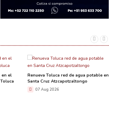
 en el
Renueva Toluca red de agua potable en
Amplía 
 Toluca
Santa Cruz Atzcapotzaltongo
alumbra
Toluca
07 Aug 2026
07 A