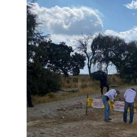
retos en el ejercicio de sus
Y salió la propuesta de Reforma E
lítico-electorales
la Presidenta Sheinba