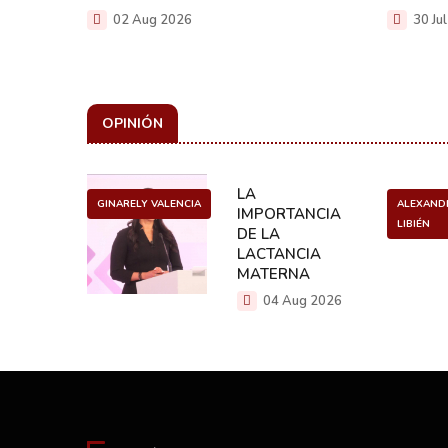
02 Aug 2026
30 Ju
OPINIÓN
ULO
LA
GINARELY VALENCIA
ALEXAND
O DE UN
IMPORTANCIA
LIBIÉN
NCER
DE LA
LACTANCIA
g 2026
MATERNA
04 Aug 2026