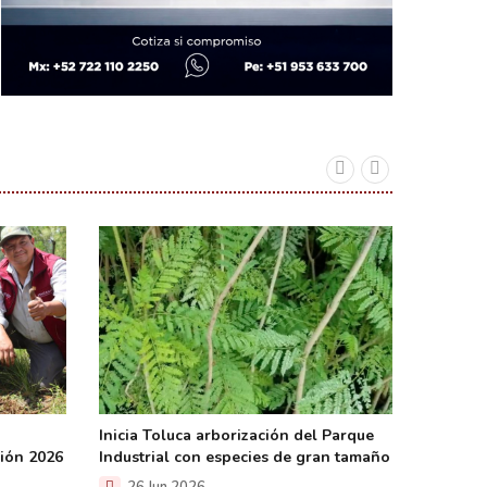
Inicia Toluca arborización del Parque
Exigen a
ción 2026
Industrial con especies de gran tamaño
retiro d