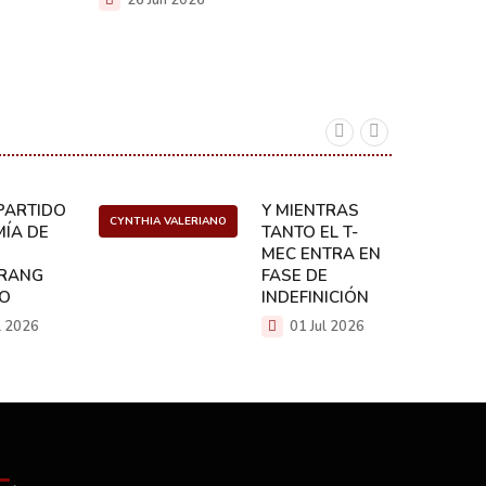
26 Jun 2026
19 J
ARTIDO:
Y MIENTRAS
CYNTHIA VALERIANO
DANIEL 
ÍA DE
TANTO EL T-
MEC ENTRA EN
RANG
FASE DE
CO
INDEFINICIÓN
l 2026
01 Jul 2026