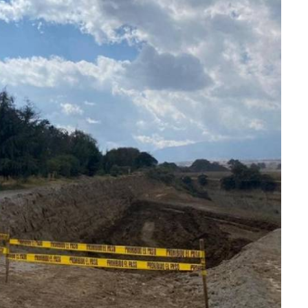
lectoral de
Informa el gobierno federal cómo fue el
um
operativo de captura de "El Mencho" y sus
reacciones en Jalisco