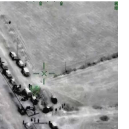
lectoral de
Informa el gobierno federal cómo fue el
um
operativo de captura de "El Mencho" y sus
reacciones en Jalisco