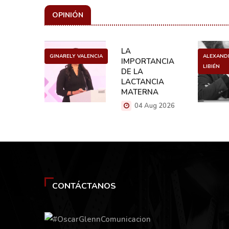
OPINIÓN
ULO
LA
GINARELY VALENCIA
ALEXAND
O DE UN
IMPORTANCIA
LIBIÉN
NCER
DE LA
LACTANCIA
g 2026
MATERNA
04 Aug 2026
CONTÁCTANOS