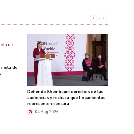
n meta de
s
Defiende Sheinbaum derechos de las
Firma S
audiencias y rechaza que lineamientos
la trans
representen censura
del Gob
04 Aug 2026
04 A