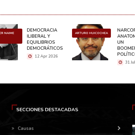
DEMOCRACIA
NARCOP
ER NAIME
ARTURO HUICOCHEA
ILIBERAL Y
ANATOM
EQUILIBRIOS
UN
DEMOCRÁTICOS
BOOME
POLÍTI
12 Apr 2026
31 Ju
SECCIONES DESTACADAS
Causas