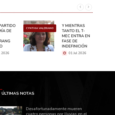
ARTIDO:
Y MIENTRAS
CYNTHIA VALERIANO
DANIEL 
ÍA DE
TANTO EL T-
MEC ENTRA EN
RANG
FASE DE
CO
INDEFINICIÓN
l 2026
01 Jul 2026
ÚLTIMAS NOTAS
Desafortunadamente mueren
cuatro personas por lluvias en el