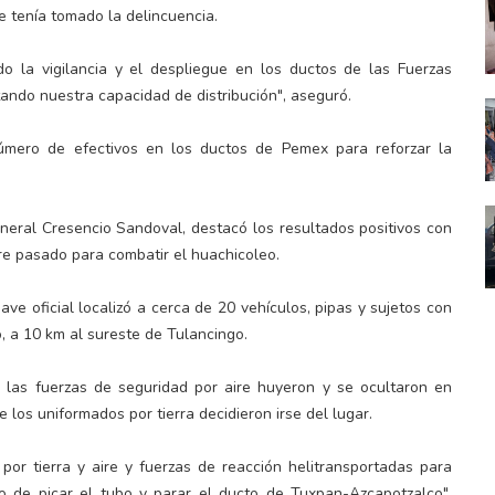
ue tenía tomado la delincuencia.
do la vigilancia y el despliegue en los ductos de las Fuerzas
ndo nuestra capacidad de distribución", aseguró.
úmero de efectivos en los ductos de Pemex para reforzar la
eneral Cresencio Sandoval, destacó los resultados positivos con
re pasado para combatir el huachicoleo.
ve oficial localizó a cerca de 20 vehículos, pipas y sujetos con
 a 10 km al sureste de Tulancingo.
e las fuerzas de seguridad por aire huyeron y se ocultaron en
 los uniformados por tierra decidieron irse del lugar.
 por tierra y aire y fuerzas de reacción helitransportadas para
ivo de picar el tubo y parar el ducto de Tuxpan-Azcapotzalco",