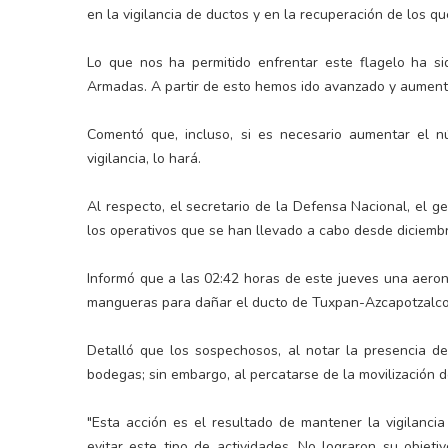
en la vigilancia de ductos y en la recuperación de los q
Lo que nos ha permitido enfrentar este flagelo ha si
Armadas. A partir de esto hemos ido avanzado y aumenta
Comentó que, incluso, si es necesario aumentar el n
vigilancia, lo hará.
Al respecto, el secretario de la Defensa Nacional, el g
los operativos que se han llevado a cabo desde diciemb
Informó que a las 02:42 horas de este jueves una aerona
mangueras para dañar el ducto de Tuxpan-Azcapotzalco,
Detalló que los sospechosos, al notar la presencia d
bodegas; sin embargo, al percatarse de la movilización de
"Esta acción es el resultado de mantener la vigilancia
evitar este tipo de actividades. No lograron su objet